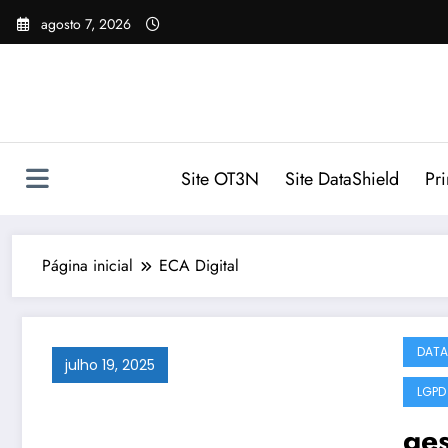
Pular
agosto 7, 2026
para
o
conteúdo
Site OT3N
Site DataShield
Pr
Página inicial
ECA Digital
DATA
julho 19, 2025
LGPD
ge