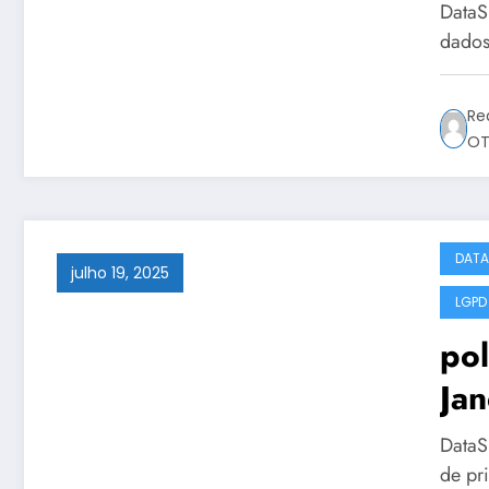
ma
DataS
dados
Re
OT
DATA
julho 19, 2025
LGPD
pol
Jan
co
DataS
de pr