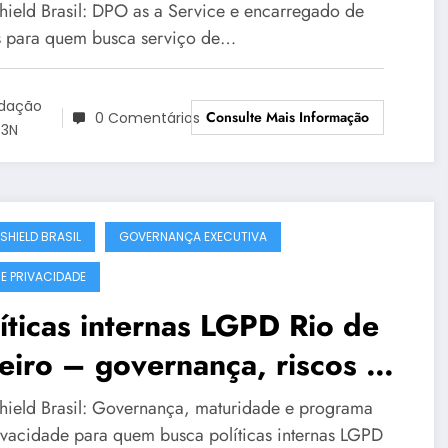
turidade
hield Brasil: DPO as a Service e encarregado de
 para quem busca serviço de…
dação
Consulte Mais Informação
0 Comentários
3N
SHIELD BRASIL
GOVERNANÇA EXECUTIVA
 E PRIVACIDADE
íticas internas LGPD Rio de
eiro – governança, riscos e
nformidade
hield Brasil: Governança, maturidade e programa
ivacidade para quem busca políticas internas LGPD