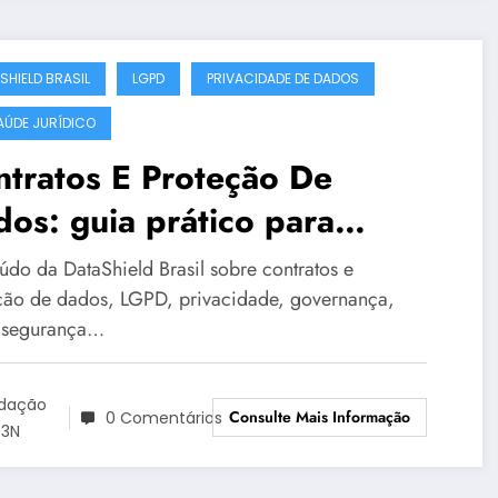
SHIELD BRASIL
LGPD
PRIVACIDADE DE DADOS
AÚDE JURÍDICO
tratos E Proteção De
os: guia prático para
resas e instituições |
údo da DataShield Brasil sobre contratos e
taShield Brasil #0400
ção de dados, LGPD, privacidade, governança,
 segurança…
dação
Consulte Mais Informação
0 Comentários
3N