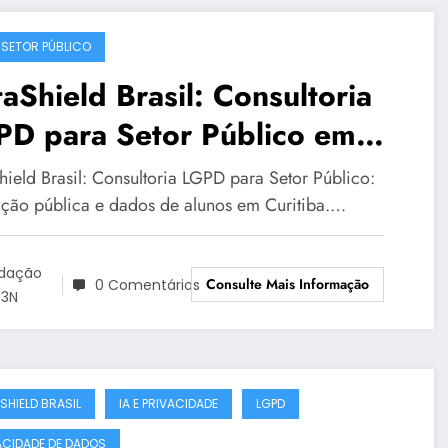
 SETOR PÚBLICO
aShield Brasil: Consultoria
PD para Setor Público em
itiba para LGPD no setor
hield Brasil: Consultoria LGPD para Setor Público:
lico | Série DataShield 127
ção pública e dados de alunos em Curitiba.…
dação
Consulte Mais Informação
0 Comentários
3N
SHIELD BRASIL
IA E PRIVACIDADE
LGPD
ACIDADE DE DADOS