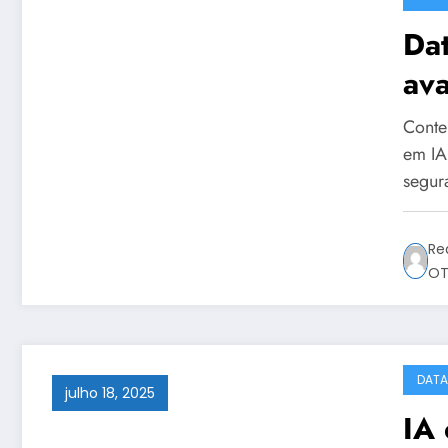
Dat
ava
or
Conte
em IA
segu
Re
OT
DATA
julho 18, 2025
IA