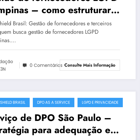
mpinas – como estruturar
ivacidade com segurança
hield Brasil: Gestão de fornecedores e terceiros
quem busca gestão de fornecedores LGPD
inas.…
dação
Consulte Mais Informação
0 Comentários
3N
SHIELD BRASIL
DPO AS A SERVICE
LGPD E PRIVACIDADE
rviço de DPO São Paulo –
ratégia para adequação e