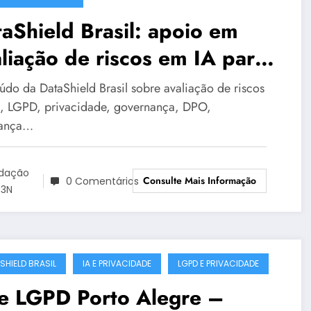
aShield Brasil: apoio em
liação de riscos em IA para
ganizações em Natal #0018
údo da DataShield Brasil sobre avaliação de riscos
, LGPD, privacidade, governança, DPO,
rança…
dação
Consulte Mais Informação
0 Comentários
3N
SHIELD BRASIL
IA E PRIVACIDADE
LGPD E PRIVACIDADE
 e LGPD Porto Alegre –