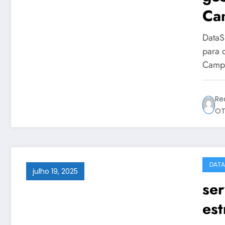
Ca
pr
DataS
para 
Camp
Re
OT
DATA
julho 19, 2025
se
est