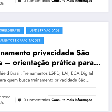
Consulte Mais Informação
0 Comentários
3N
SHIELD BRASIL
LGPD E PRIVACIDADE
NAMENTOS E CAPACITAÇÕES
inamento privacidade São
s – orientação prática para
tores
hield Brasil: Treinamentos LGPD, LAI, ECA Digital
para quem busca treinamento privacidade São…
dação
Consulte Mais Informação
0 Comentários
3N