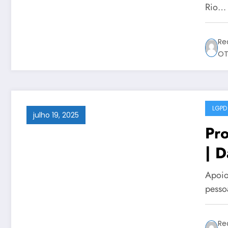
Rio…
Re
OT
LGPD
julho 19, 2025
Pr
| D
Apoio
pesso
Re