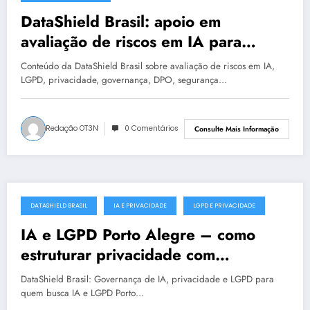
DataShield Brasil: apoio em
avaliação de riscos em IA para
organizações em Natal #0018
Conteúdo da DataShield Brasil sobre avaliação de riscos em IA,
LGPD, privacidade, governança, DPO, segurança…
Redação OT3N
0 Comentários
Consulte Mais Informação
DATASHIELD BRASIL
IA E PRIVACIDADE
LGPD E PRIVACIDADE
julho 18, 2025
IA e LGPD Porto Alegre – como
estruturar privacidade com
segurança
DataShield Brasil: Governança de IA, privacidade e LGPD para
quem busca IA e LGPD Porto…