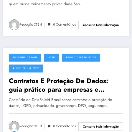
quem busca treinamento privacidade São…
Redação OT3N
0 Comentários
Consulte Mais Informação
DATASHIELD BRASIL
LGPD
PRIVACIDADE DE DADOS
julho 19, 2025
RH SAÚDE JURÍDICO
Contratos E Proteção De Dados:
guia prático para empresas e
instituições | DataShield Brasil
Conteúdo da DataShield Brasil sobre contratos e proteção de
#0400
dados, LGPD, privacidade, governança, DPO, segurança…
Redação OT3N
0 Comentários
Consulte Mais Informação