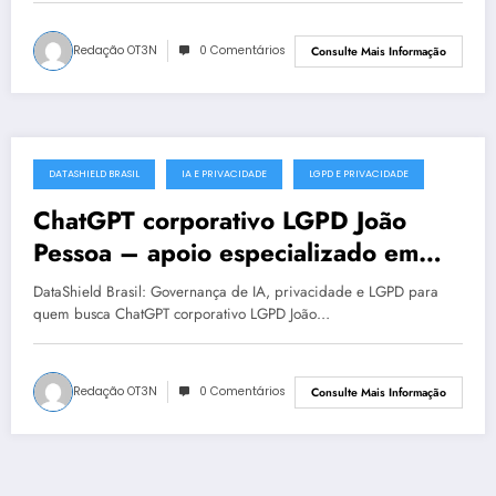
Redação OT3N
0 Comentários
Consulte Mais Informação
DATASHIELD BRASIL
IA E PRIVACIDADE
LGPD E PRIVACIDADE
julho 18, 2025
ChatGPT corporativo LGPD João
Pessoa – apoio especializado em
proteção de dados
DataShield Brasil: Governança de IA, privacidade e LGPD para
quem busca ChatGPT corporativo LGPD João…
Redação OT3N
0 Comentários
Consulte Mais Informação