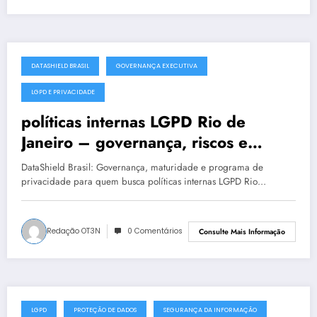
DATASHIELD BRASIL
GOVERNANÇA EXECUTIVA
julho 19, 2025
LGPD E PRIVACIDADE
políticas internas LGPD Rio de
Janeiro – governança, riscos e
conformidade
DataShield Brasil: Governança, maturidade e programa de
privacidade para quem busca políticas internas LGPD Rio…
Redação OT3N
0 Comentários
Consulte Mais Informação
LGPD
PROTEÇÃO DE DADOS
SEGURANÇA DA INFORMAÇÃO