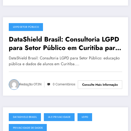
LGPD SETOR PÚBLICO
julho 19, 2025
DataShield Brasil: Consultoria LGPD
para Setor Público em Curitiba para
LGPD no setor público | Série
DataShield Brasil: Consultoria LGPD para Setor Público: educação
DataShield 127
pública e dados de alunos em Curitiba.…
Redação OT3N
0 Comentários
Consulte Mais Informação
DATASHIELD BRASIL
IA E PRIVACIDADE
LGPD
julho 18, 2025
PRIVACIDADE DE DADOS