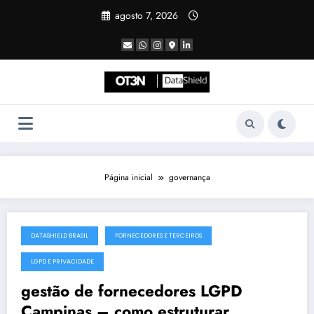
Pular
agosto 7, 2026
para
o
conteúdo
Página inicial
governança
DATASHIELD BRASIL
FORNECEDORES E TERCEIROS
julho 19, 2025
LGPD E PRIVACIDADE
gestão de fornecedores LGPD
Campinas – como estruturar