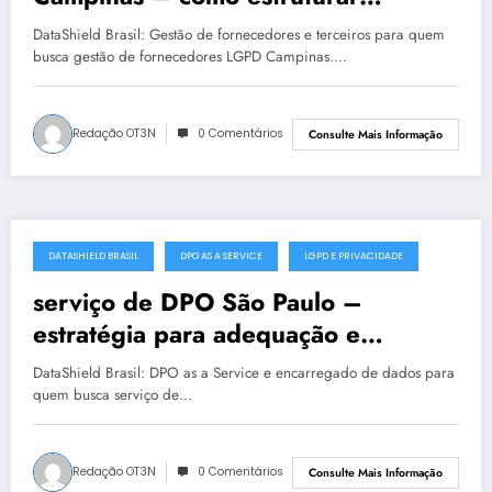
privacidade com segurança
DataShield Brasil: Gestão de fornecedores e terceiros para quem
busca gestão de fornecedores LGPD Campinas.…
Redação OT3N
0 Comentários
Consulte Mais Informação
DATASHIELD BRASIL
DPO AS A SERVICE
LGPD E PRIVACIDADE
julho 19, 2025
serviço de DPO São Paulo –
estratégia para adequação e
maturidade
DataShield Brasil: DPO as a Service e encarregado de dados para
quem busca serviço de…
Redação OT3N
0 Comentários
Consulte Mais Informação