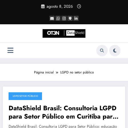
Pular
agosto 8, 2026
para
o
conteúdo
Página inicial
LGPD no setor público
LGPD SETOR PÚBLICO
julho 19, 2025
DataShield Brasil: Consultoria LGPD
para Setor Público em Curitiba para
LGPD no setor público | Série
DataShield Brasil: Consultoria LGPD para Setor Público: educação