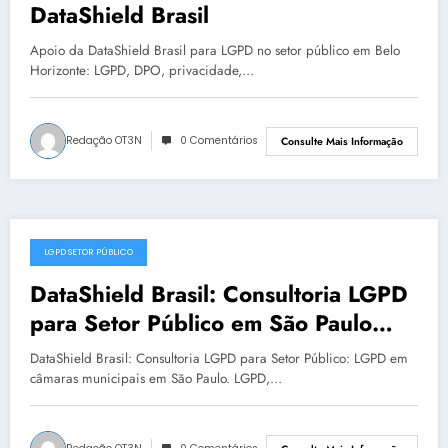
DataShield Brasil
Apoio da DataShield Brasil para LGPD no setor público em Belo
Horizonte: LGPD, DPO, privacidade,…
Redação OT3N
0 Comentários
Consulte Mais Informação
LGPD SETOR PÚBLICO
julho 13, 2025
DataShield Brasil: Consultoria LGPD
para Setor Público em São Paulo
para LGPD no setor público | Série
DataShield Brasil: Consultoria LGPD para Setor Público: LGPD em
DataShield 182
câmaras municipais em São Paulo. LGPD,…