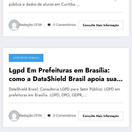
DataShield 127
pública e dados de alunos em Curitiba.…
Redação OT3N
0 Comentários
Consulte Mais Informação
LGPD SETOR PÚBLICO
julho 17, 2025
Lgpd Em Prefeituras em Brasília:
como a DataShield Brasil apoia sua
organização | Série DataShield 121
DataShield Brasil: Consultoria LGPD para Setor Público: LGPD em
prefeituras em Brasília. LGPD, DPO, GDPR,…
Redação OT3N
0 Comentários
Consulte Mais Informação