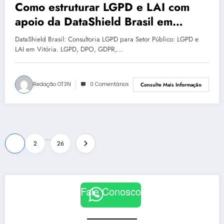
Como estruturar LGPD e LAI com
apoio da DataShield Brasil em
Vitória | Série DataShield 113
DataShield Brasil: Consultoria LGPD para Setor Público: LGPD e
LAI em Vitória. LGPD, DPO, GDPR,…
Redação OT3N
0 Comentários
Consulte Mais Informação
Paginação
…
1
2
26
de
posts
Fale Conosco