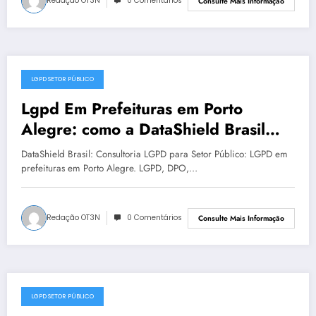
Redação OT3N
0 Comentários
Consulte Mais Informação
LGPD SETOR PÚBLICO
julho 13, 2025
Lgpd Em Prefeituras em Porto
Alegre: como a DataShield Brasil
apoia sua organização | Série
DataShield Brasil: Consultoria LGPD para Setor Público: LGPD em
DataShield 111
prefeituras em Porto Alegre. LGPD, DPO,…
Redação OT3N
0 Comentários
Consulte Mais Informação
LGPD SETOR PÚBLICO
julho 8, 2025