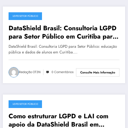
LGPD SETOR PÚBLICO
julho 16, 2025
DataShield Brasil: Consultoria LGPD
para Setor Público em Curitiba para
LGPD no setor público | Série
DataShield Brasil: Consultoria LGPD para Setor Público: educação
DataShield 127
pública e dados de alunos em Curitiba.…
Redação OT3N
0 Comentários
Consulte Mais Informação
LGPD SETOR PÚBLICO
julho 15, 2025
Como estruturar LGPD e LAI com
apoio da DataShield Brasil em