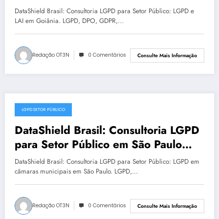
Goiânia | Série DataShield 103
DataShield Brasil: Consultoria LGPD para Setor Público: LGPD e
LAI em Goiânia. LGPD, DPO, GDPR,…
Redação OT3N
0 Comentários
Consulte Mais Informação
LGPD SETOR PÚBLICO
julho 14, 2025
DataShield Brasil: Consultoria LGPD
para Setor Público em São Paulo
para LGPD no setor público | Série
DataShield Brasil: Consultoria LGPD para Setor Público: LGPD em
DataShield 182
câmaras municipais em São Paulo. LGPD,…
Redação OT3N
0 Comentários
Consulte Mais Informação