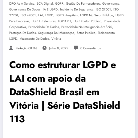
,
,
,
,
,
DPO As A Service
ECA Digital
GDPR
Gestão De Fornecedores
Governança
,
,
,
,
Governança De Dados
IA E LGPD
Incidente De Segurança
ISO 27001
ISO
,
,
,
,
,
,
27701
ISO 42001
LAI
LGPD
LGPD Hospitais
LGPD No Setor Público
LGPD
,
,
,
,
Para Empresas
LGPD Prefeituras
LGPD RH
LGPD Setor Público
Privacidade
,
,
,
Corporativa
Privacidade De Dados
Privacidade Na Inteligência Artificial
,
,
,
Proteção De Dados
Segurança Da Informação
Setor Publico
Treinamento
,
,
LGPD
Vazamento De Dados
Vitória
Redação OT3N
Julho 8, 2025
0 Comentários
Como estruturar LGPD e
LAI com apoio da
DataShield Brasil em
Vitória | Série DataShield
113