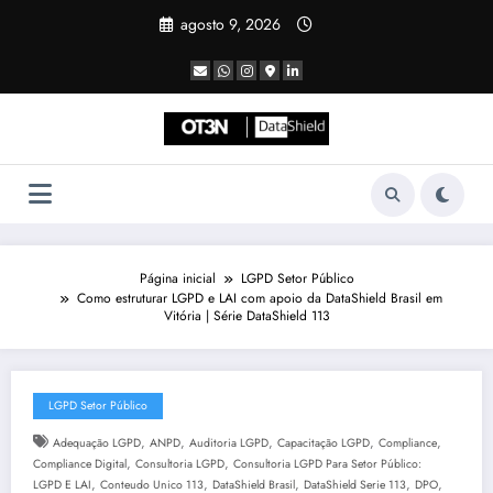
Pular
agosto 9, 2026
para
o
conteúdo
Página inicial
LGPD Setor Público
Como estruturar LGPD e LAI com apoio da DataShield Brasil em
Vitória | Série DataShield 113
LGPD Setor Público
,
,
,
,
,
Adequação LGPD
ANPD
Auditoria LGPD
Capacitação LGPD
Compliance
,
,
Compliance Digital
Consultoria LGPD
Consultoria LGPD Para Setor Público:
,
,
,
,
,
LGPD E LAI
Conteudo Unico 113
DataShield Brasil
DataShield Serie 113
DPO