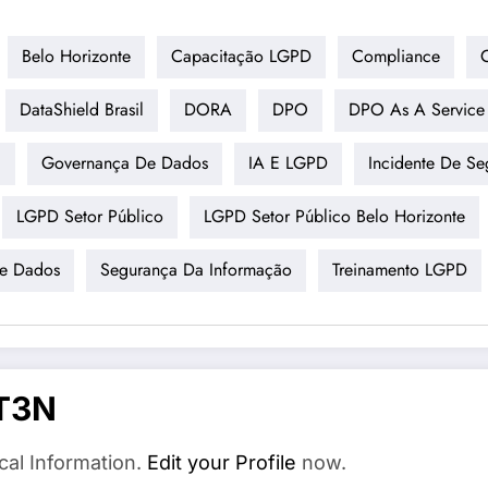
Belo Horizonte
Capacitação LGPD
Compliance
DataShield Brasil
DORA
DPO
DPO As A Service
a
Governança De Dados
IA E LGPD
Incidente De Se
LGPD Setor Público
LGPD Setor Público Belo Horizonte
De Dados
Segurança Da Informação
Treinamento LGPD
T3N
cal Information.
Edit your Profile
now.