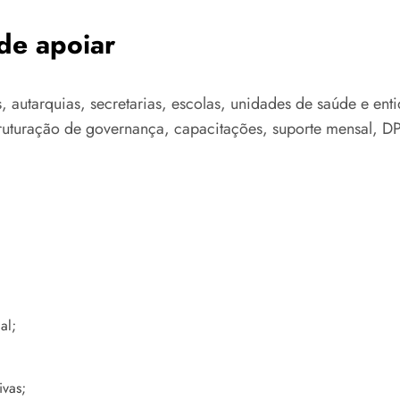
de apoiar
s, autarquias, secretarias, escolas, unidades de saúde e en
truturação de governança, capacitações, suporte mensal, D
al;
ivas;