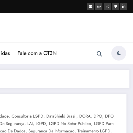
didas
Fale com a OT3N
,
,
,
,
,
idade
Consultoria LGPD
DataShield Brasil
DORA
DPO
DPO
,
,
,
,
 De Segurança
LAI
LGPD
LGPD No Setor Público
LGPD Para
,
,
,
eção De Dados
Segurança Da Informação
Treinamento LGPD