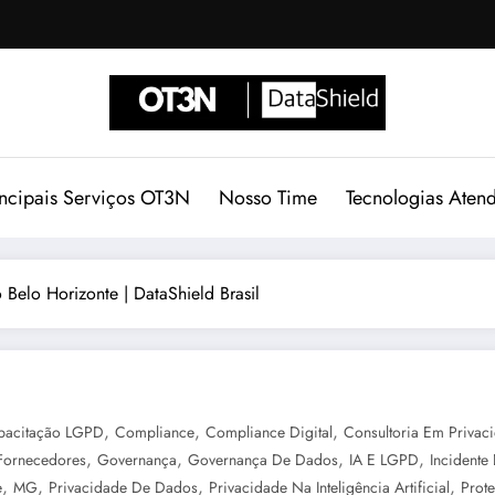
incipais Serviços OT3N
Nosso Time
Tecnologias Aten
 Belo Horizonte | DataShield Brasil
,
,
,
pacitação LGPD
Compliance
Compliance Digital
Consultoria Em Privac
,
,
,
,
Fornecedores
Governança
Governança De Dados
IA E LGPD
Incidente
,
,
,
,
e
MG
Privacidade De Dados
Privacidade Na Inteligência Artificial
Prot