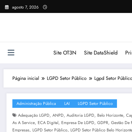
Pular
agosto 7, 2026
para
o
conteúdo
Site OT3N
Site DataShield
Pr
Página inicial
LGPD Setor Público
Lgpd Setor Público
Administração Pública
LAI
LGPD Setor Público
,
,
,
,
Adequação LGPD
ANPD
Auditoria LGPD
Belo Horizonte
Ca
,
,
,
,
As A Service
ECA Digital
Empresa De LGPD
GDPR
Gestão De 
,
,
Empresas
LGPD Setor Público
LGPD Setor Público Belo Horizont