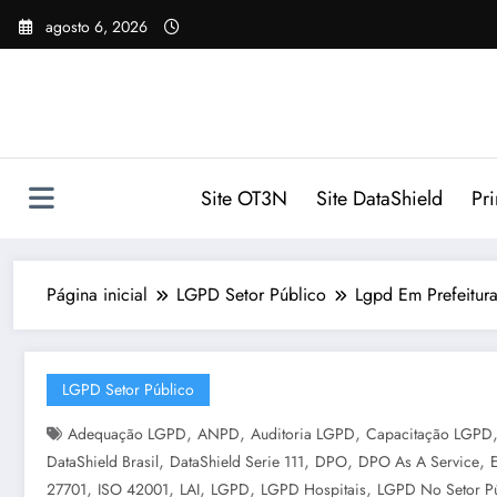
Pular
agosto 6, 2026
para
o
conteúdo
Site OT3N
Site DataShield
Pr
Página inicial
LGPD Setor Público
Lgpd Em Prefeitura
LGPD Setor Público
,
,
,
Adequação LGPD
ANPD
Auditoria LGPD
Capacitação LGPD
,
,
,
,
DataShield Brasil
DataShield Serie 111
DPO
DPO As A Service
,
,
,
,
,
27701
ISO 42001
LAI
LGPD
LGPD Hospitais
LGPD No Setor P