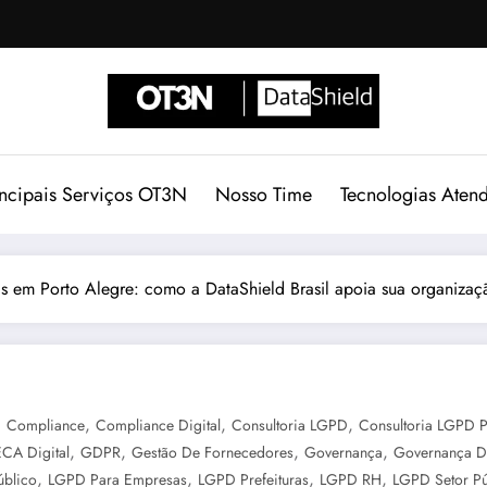
incipais Serviços OT3N
Nosso Time
Tecnologias Aten
s em Porto Alegre: como a DataShield Brasil apoia sua organizaçã
,
,
,
,
Compliance
Compliance Digital
Consultoria LGPD
Consultoria LGPD P
,
,
,
,
ECA Digital
GDPR
Gestão De Fornecedores
Governança
Governança D
,
,
,
,
úblico
LGPD Para Empresas
LGPD Prefeituras
LGPD RH
LGPD Setor Pú