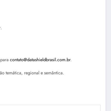
.
 para
contato@datashieldbrasil.com.br
.
o temática, regional e semântica.