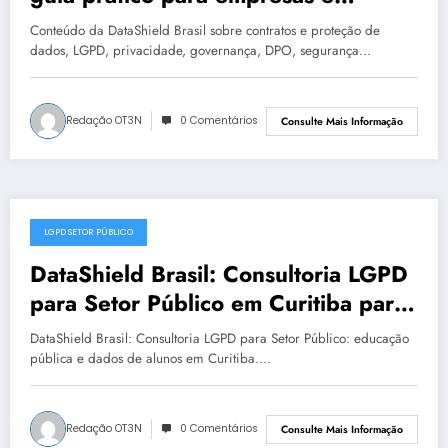
instituições | DataShield Brasil
Conteúdo da DataShield Brasil sobre contratos e proteção de
#0400
dados, LGPD, privacidade, governança, DPO, segurança…
Redação OT3N
0 Comentários
Consulte Mais Informação
LGPD SETOR PÚBLICO
julho 19, 2025
DataShield Brasil: Consultoria LGPD
para Setor Público em Curitiba para
LGPD no setor público | Série
DataShield Brasil: Consultoria LGPD para Setor Público: educação
DataShield 127
pública e dados de alunos em Curitiba.…
Redação OT3N
0 Comentários
Consulte Mais Informação