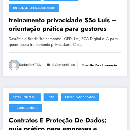
julho 19, 2025
TREINAMENTOS E CAPACITAÇÕES
treinamento privacidade São Luís –
orientação prática para gestores
DataShield Brasil: Treinamentos LGPD, LAI, ECA Digital e IA para
quem busca treinamento privacidade São…
Redação OT3N
0 Comentários
Consulte Mais Informação
DATASHIELD BRASIL
LGPD
PRIVACIDADE DE DADOS
julho 19, 2025
RH SAÚDE JURÍDICO
Contratos E Proteção De Dados:
guia prático para empresas e