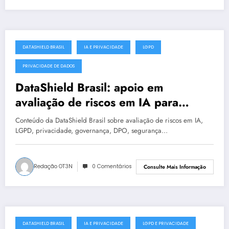
DATASHIELD BRASIL
IA E PRIVACIDADE
LGPD
julho 18, 2025
PRIVACIDADE DE DADOS
DataShield Brasil: apoio em
avaliação de riscos em IA para
organizações em Natal #0018
Conteúdo da DataShield Brasil sobre avaliação de riscos em IA,
LGPD, privacidade, governança, DPO, segurança…
Redação OT3N
0 Comentários
Consulte Mais Informação
DATASHIELD BRASIL
IA E PRIVACIDADE
LGPD E PRIVACIDADE