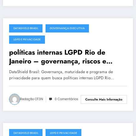
DATASHIELD BRASIL
GOVERNANÇA EXECUTIVA
julho 19, 2025
LGPD E PRIVACIDADE
políticas internas LGPD Rio de
Janeiro – governança, riscos e
conformidade
DataShield Brasil: Governança, maturidade e programa de
privacidade para quem busca políticas internas LGPD Rio…
Redação OT3N
0 Comentários
Consulte Mais Informação
DATASHIELD BRASIL
LGPD E PRIVACIDADE