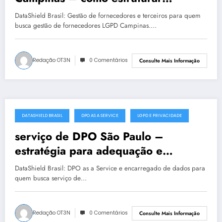
privacidade com segurança
DataShield Brasil: Gestão de fornecedores e terceiros para quem
busca gestão de fornecedores LGPD Campinas.…
Redação OT3N
0 Comentários
Consulte Mais Informação
DATASHIELD BRASIL
DPO AS A SERVICE
LGPD E PRIVACIDADE
julho 19, 2025
serviço de DPO São Paulo –
estratégia para adequação e
maturidade
DataShield Brasil: DPO as a Service e encarregado de dados para
quem busca serviço de…
Redação OT3N
0 Comentários
Consulte Mais Informação