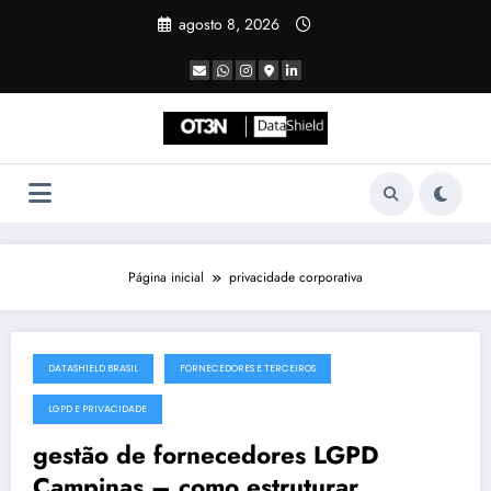
Pular
agosto 8, 2026
para
o
conteúdo
Página inicial
privacidade corporativa
DATASHIELD BRASIL
FORNECEDORES E TERCEIROS
julho 19, 2025
LGPD E PRIVACIDADE
gestão de fornecedores LGPD
Campinas – como estruturar