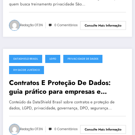
quem busca treinamento privacidade São…
Redação OT3N
0 Comentários
Consulte Mais Informação
DATASHIELD BRASIL
LGPD
PRIVACIDADE DE DADOS
julho 19, 2025
RH SAÚDE JURÍDICO
Contratos E Proteção De Dados:
guia prático para empresas e
instituições | DataShield Brasil
Conteúdo da DataShield Brasil sobre contratos e proteção de
#0400
dados, LGPD, privacidade, governança, DPO, segurança…
Redação OT3N
0 Comentários
Consulte Mais Informação