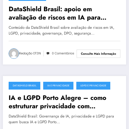
DataShield Brasil: apoio em
avaliação de riscos em IA para
organizações em Natal #0018
Conteúdo da DataShield Brasil sobre avaliação de riscos em IA,
LGPD, privacidade, governança, DPO, segurança…
Redação OT3N
0 Comentários
Consulte Mais Informação
DATASHIELD BRASIL
IA E PRIVACIDADE
LGPD E PRIVACIDADE
julho 18, 2025
IA e LGPD Porto Alegre – como
estruturar privacidade com
segurança
DataShield Brasil: Governança de IA, privacidade e LGPD para
quem busca IA e LGPD Porto…