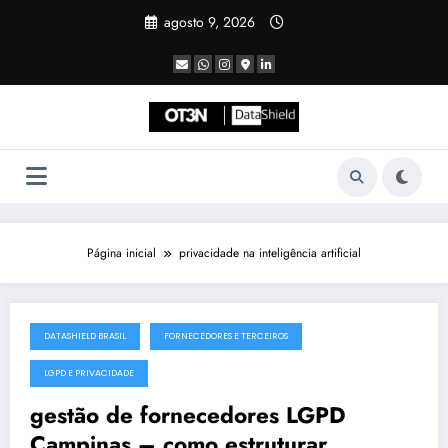
Pular
agosto 9, 2026
para
o
conteúdo
Página inicial
privacidade na inteligência artificial
DATASHIELD BRASIL
FORNECEDORES E TERCEIROS
julho 19, 2025
LGPD E PRIVACIDADE
gestão de fornecedores LGPD
Campinas – como estruturar