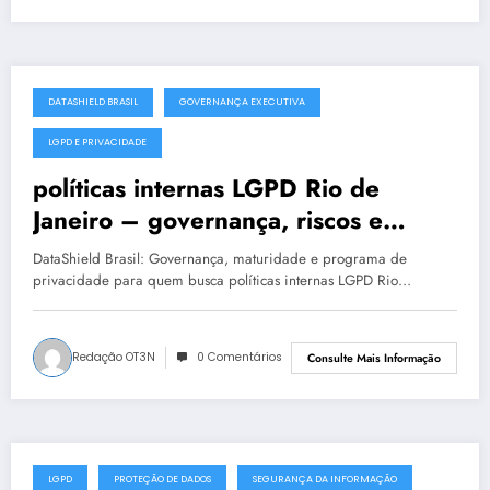
DATASHIELD BRASIL
GOVERNANÇA EXECUTIVA
julho 19, 2025
LGPD E PRIVACIDADE
políticas internas LGPD Rio de
Janeiro – governança, riscos e
conformidade
DataShield Brasil: Governança, maturidade e programa de
privacidade para quem busca políticas internas LGPD Rio…
Redação OT3N
0 Comentários
Consulte Mais Informação
LGPD
PROTEÇÃO DE DADOS
SEGURANÇA DA INFORMAÇÃO