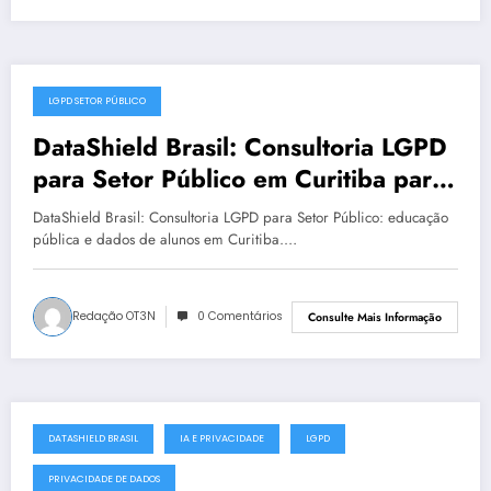
LGPD SETOR PÚBLICO
julho 19, 2025
DataShield Brasil: Consultoria LGPD
para Setor Público em Curitiba para
LGPD no setor público | Série
DataShield Brasil: Consultoria LGPD para Setor Público: educação
DataShield 127
pública e dados de alunos em Curitiba.…
Redação OT3N
0 Comentários
Consulte Mais Informação
DATASHIELD BRASIL
IA E PRIVACIDADE
LGPD
julho 18, 2025
PRIVACIDADE DE DADOS