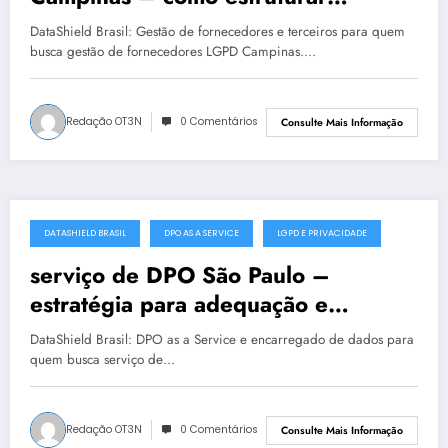
privacidade com segurança
DataShield Brasil: Gestão de fornecedores e terceiros para quem
busca gestão de fornecedores LGPD Campinas.…
Redação OT3N
0 Comentários
Consulte Mais Informação
DATASHIELD BRASIL
DPO AS A SERVICE
LGPD E PRIVACIDADE
julho 19, 2025
serviço de DPO São Paulo –
estratégia para adequação e
maturidade
DataShield Brasil: DPO as a Service e encarregado de dados para
quem busca serviço de…
Redação OT3N
0 Comentários
Consulte Mais Informação