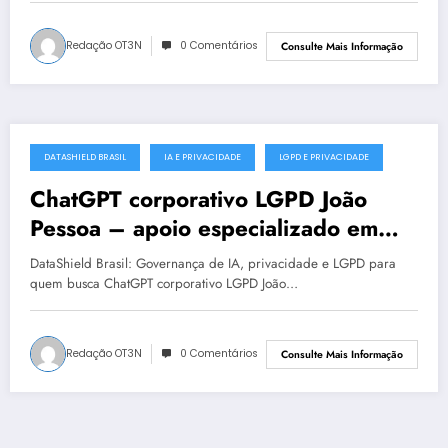
Redação OT3N
0 Comentários
Consulte Mais Informação
DATASHIELD BRASIL
IA E PRIVACIDADE
LGPD E PRIVACIDADE
julho 18, 2025
ChatGPT corporativo LGPD João
Pessoa – apoio especializado em
proteção de dados
DataShield Brasil: Governança de IA, privacidade e LGPD para
quem busca ChatGPT corporativo LGPD João…
Redação OT3N
0 Comentários
Consulte Mais Informação