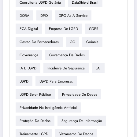
Consultoria LGPD Goiânia
DataShield Brasil
DORA
DPO
DPO As A Service
ECA Digital
Empresa De LGPD
GDPR
Gestão De Fornecedores
GO
Goiânia
Governança
Governança De Dados
IA E LGPD
Incidente De Segurança
LAI
LGPD
LGPD Para Empresas
LGPD Setor Público
Privacidade De Dados
Privacidade Na Inteligência Artificial
Proteção De Dados
Segurança Da Informação
Treinamento LGPD
Vazamento De Dados