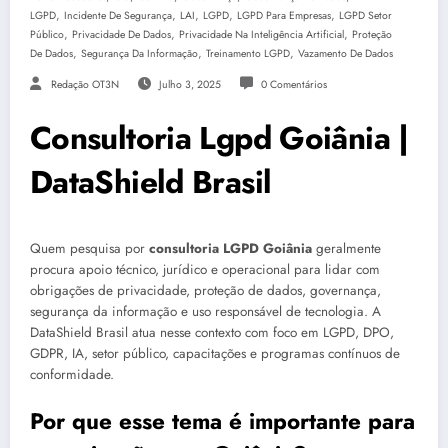
,
,
,
,
,
LGPD
Incidente De Segurança
LAI
LGPD
LGPD Para Empresas
LGPD Setor
,
,
,
Público
Privacidade De Dados
Privacidade Na Inteligência Artificial
Proteção
,
,
,
De Dados
Segurança Da Informação
Treinamento LGPD
Vazamento De Dados
Redação OT3N
Julho 3, 2025
0 Comentários
Consultoria Lgpd Goiânia |
DataShield Brasil
Quem pesquisa por
consultoria LGPD Goiânia
geralmente
procura apoio técnico, jurídico e operacional para lidar com
obrigações de privacidade, proteção de dados, governança,
segurança da informação e uso responsável de tecnologia. A
DataShield Brasil atua nesse contexto com foco em LGPD, DPO,
GDPR, IA, setor público, capacitações e programas contínuos de
conformidade.
Por que esse tema é importante para