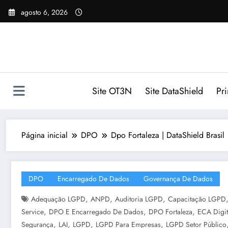
Pular
agosto 6, 2026
para
o
conteúdo
Site OT3N
Site DataShield
Pr
Página inicial
DPO
Dpo Fortaleza | DataShield Brasil
DPO
Encarregado De Dados
Governança De Dados
,
,
,
Adequação LGPD
ANPD
Auditoria LGPD
Capacitação LGPD
,
,
,
Service
DPO E Encarregado De Dados
DPO Fortaleza
ECA Digit
,
,
,
,
Segurança
LAI
LGPD
LGPD Para Empresas
LGPD Setor Público