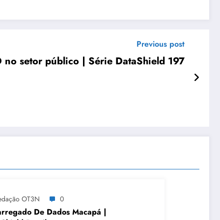
Previous post
no setor público | Série DataShield 197
edação OT3N
0
arregado De Dados Macapá |