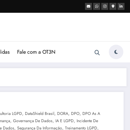
didas
Fale com a OT3N
,
,
,
,
ultoria LGPD
DataShield Brasil
DORA
DPO
DPO As A
,
,
,
nança
Governança De Dados
IA E LGPD
Incidente De
,
,
,
De Dados
Segurança Da Informação
Treinamento LGPD