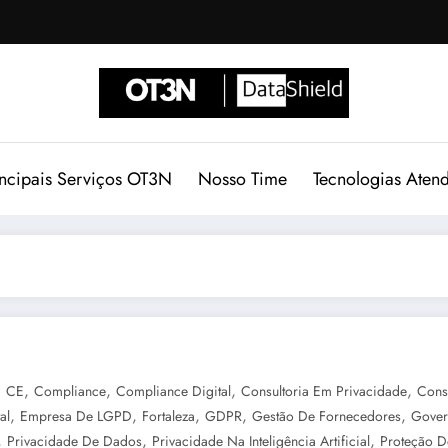
incipais Serviços OT3N
Nosso Time
Tecnologias Aten
,
,
,
,
,
CE
Compliance
Compliance Digital
Consultoria Em Privacidade
Cons
,
,
,
,
,
al
Empresa De LGPD
Fortaleza
GDPR
Gestão De Fornecedores
Gover
,
,
,
Privacidade De Dados
Privacidade Na Inteligência Artificial
Proteção 