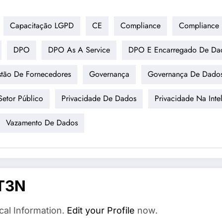
Capacitação LGPD
CE
Compliance
Compliance D
DPO
DPO As A Service
DPO E Encarregado De Da
tão De Fornecedores
Governança
Governança De Dado
etor Público
Privacidade De Dados
Privacidade Na Intel
Vazamento De Dados
T3N
cal Information.
Edit your Profile
now.