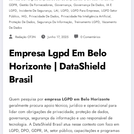
,
,
,
,
GDPR
Gestão De Fornecedores
Governança
Governança De Dados
IA E
,
,
,
,
,
LGPD
Incidente De Segurança
LAI
LGPD
LGPD Para Empresas
LGPD Setor
,
,
,
,
Público
MG
Privacidade De Dados
Privacidade Na Inteligência Artificial
,
,
,
Proteção De Dados
Segurança Da Informação
Treinamento LGPD
Vazamento
De Dados
Redação OT3N
Junho 17, 2025
0 Comentários
Empresa Lgpd Em Belo
Horizonte | DataShield
Brasil
Quem pesquisa por
empresa LGPD em Belo Horizonte
geralmente procura apoio técnico, jurídico e operacional para
lidar com obrigações de privacidade, proteção de dados,
governança, segurança da informação e uso responsável de
tecnologia. A DataShield Brasil atua nesse contexto com foco em
LGPD, DPO, GDPR, IA, setor público, capacitações e programas