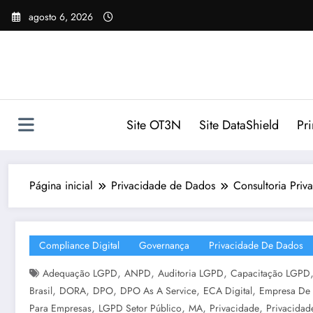
Pular
agosto 6, 2026
para
o
conteúdo
Site OT3N
Site DataShield
Pr
Página inicial
Privacidade de Dados
Consultoria Priv
Compliance Digital
Governança
Privacidade De Dados
,
,
,
Adequação LGPD
ANPD
Auditoria LGPD
Capacitação LGPD
,
,
,
,
,
Brasil
DORA
DPO
DPO As A Service
ECA Digital
Empresa De
,
,
,
,
Para Empresas
LGPD Setor Público
MA
Privacidade
Privacida