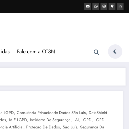
didas
Fale com a OT3N
,
,
ria LGPD
Consultoria Privacidade Dados São Luís
DataShield
,
,
,
,
,
dos
IA E LGPD
Incidente De Segurança
LAI
LGPD
LGPD
,
,
,
ncia Artificial
Proteção De Dados
São Luís
Segurança Da