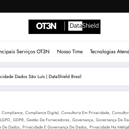
incipais Serviços OT3N
Nosso Time
Tecnologias Aten
acidade Dados São Luís | DataShield Brasil
,
,
,
,
Compliance
Compliance Digital
Consultoria Em Privacidade
Consulto
,
,
,
,
 LGPD
GDPR
Gestão De Fornecedores
Governança
Governança De Da
,
,
de De Dados
Privacidade E Governança De Dados
Privacidade Na Inteligê