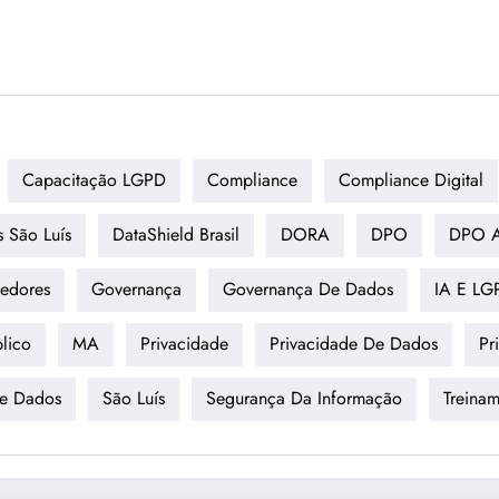
Capacitação LGPD
Compliance
Compliance Digital
s São Luís
DataShield Brasil
DORA
DPO
DPO A
edores
Governança
Governança De Dados
IA E LG
lico
MA
Privacidade
Privacidade De Dados
Pr
De Dados
São Luís
Segurança Da Informação
Treina