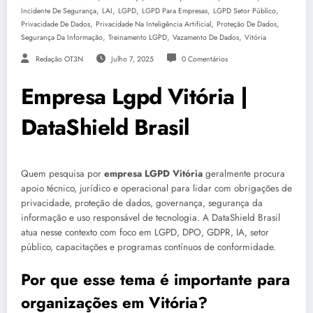
,
,
,
,
,
Incidente De Segurança
LAI
LGPD
LGPD Para Empresas
LGPD Setor Público
,
,
,
Privacidade De Dados
Privacidade Na Inteligência Artificial
Proteção De Dados
,
,
,
Segurança Da Informação
Treinamento LGPD
Vazamento De Dados
Vitória
Redação OT3N
Julho 7, 2025
0 Comentários
Empresa Lgpd Vitória |
DataShield Brasil
Quem pesquisa por
empresa LGPD Vitória
geralmente procura
apoio técnico, jurídico e operacional para lidar com obrigações de
privacidade, proteção de dados, governança, segurança da
informação e uso responsável de tecnologia. A DataShield Brasil
atua nesse contexto com foco em LGPD, DPO, GDPR, IA, setor
público, capacitações e programas contínuos de conformidade.
Por que esse tema é importante para
organizações em Vitória?