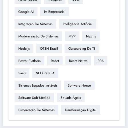
Google AI
IA Empresarial
Integração De Sistemas
Inteligência Artificial
Modernização De Sistemas
MVP
Next.js
Node.js
OT3N Brasil
Outsourcing De TI
Power Platform
React
React Native
RPA
SaaS
SEO Para IA
Sistemas Legados Instáveis
Software House
Software Sob Medida
Squads Ágeis
Sustentação De Sistemas
Transformação Digital