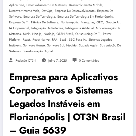
,
,
,
Aplicativos
Desenvolvimento De Sistemas
Desenvolvimento Mobile
,
,
,
Desenvolvimento Web
DevOps
Empresa De Desenvolvimento
Empresa De
,
,
,
Software
Empresa De Tecnologia
Empresa De Tecnologia Em Florianópolis
,
,
,
,
,
,
Empresa De TI
Fábrica De Software
Florianópolis
Franquias
GEO
Google AI
,
,
,
IA Empresarial
Integração De Sistemas
Inteligência Artificial
Modernização De
,
,
,
,
,
,
Sistemas
MVP
Next.js
Node.js
OT3N Brasil
Outsourcing De TI
Power
,
,
,
,
,
,
Platform
React
React Native
RPA
SaaS
SEO Para IA
Sistemas Legados
,
,
,
,
Instáveis
Software House
Software Sob Medida
Squads Ágeis
Sustentação De
,
Sistemas
Transformação Digital
Redação OT3N
Julho 7, 2025
0 Comentários
Empresa para Aplicativos
Corporativos e Sistemas
Legados Instáveis em
Florianópolis | OT3N Brasil
– Guia 5639