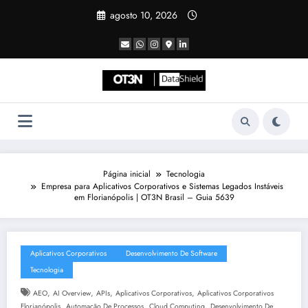
Pular
agosto 10, 2026
para
o
conteúdo
Página inicial
Tecnologia
Empresa para Aplicativos Corporativos e Sistemas Legados Instáveis
em Florianópolis | OT3N Brasil – Guia 5639
Aplicativos Corporativos
Desenvolvimento De Software
Tecnologia
,
,
,
,
AEO
AI Overview
APIs
Aplicativos Corporativos
Aplicativos Corporativos
,
,
,
Florianópolis
Automação De Processos
Cloud Computing
Desenvolvimento De