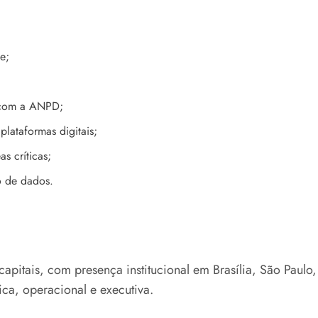
e;
o com a ANPD;
plataformas digitais;
s críticas;
o de dados.
capitais, com presença institucional em Brasília, São Paulo
ica, operacional e executiva.