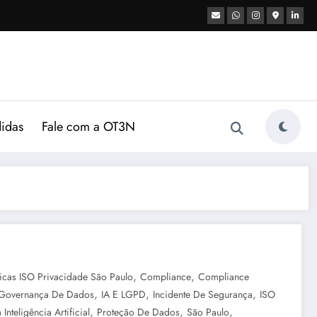
didas
Fale com a OT3N
,
,
icas ISO Privacidade São Paulo
Compliance
Compliance
,
,
,
Governança De Dados
IA E LGPD
Incidente De Segurança
ISO
,
,
,
Inteligência Artificial
Proteção De Dados
São Paulo