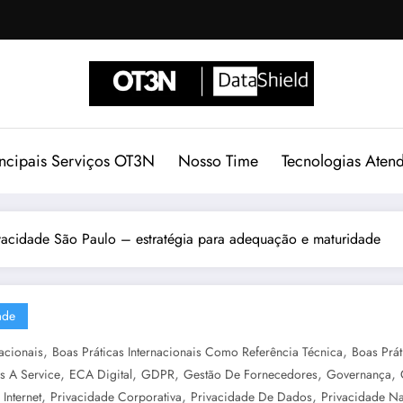
incipais Serviços OT3N
Nosso Time
Tecnologias Aten
ivacidade São Paulo – estratégia para adequação e maturidade
ade
,
,
nacionais
Boas Práticas Internacionais Como Referência Técnica
Boas Prát
,
,
,
,
,
 A Service
ECA Digital
GDPR
Gestão De Fornecedores
Governança
,
,
,
Internet
Privacidade Corporativa
Privacidade De Dados
Privacidade Na 