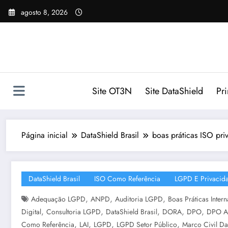
Pular
agosto 8, 2026
para
o
conteúdo
Site OT3N
Site DataShield
Pr
Página inicial
DataShield Brasil
boas práticas ISO pr
DataShield Brasil
ISO Como Referência
LGPD E Privacid
,
,
,
Adequação LGPD
ANPD
Auditoria LGPD
Boas Práticas Inter
,
,
,
,
,
Digital
Consultoria LGPD
DataShield Brasil
DORA
DPO
DPO As
,
,
,
,
Como Referência
LAI
LGPD
LGPD Setor Público
Marco Civil Da 