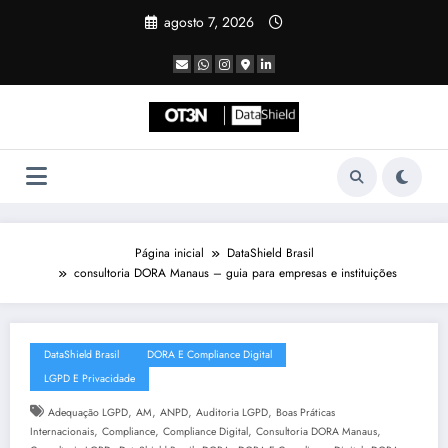
Pular
agosto 7, 2026
para
o
conteúdo
Página inicial
DataShield Brasil
consultoria DORA Manaus – guia para empresas e instituições
DataShield Brasil
DORA E Compliance Digital
LGPD E Privacidade
,
,
,
,
Adequação LGPD
AM
ANPD
Auditoria LGPD
Boas Práticas
,
,
,
,
Internacionais
Compliance
Compliance Digital
Consultoria DORA Manaus