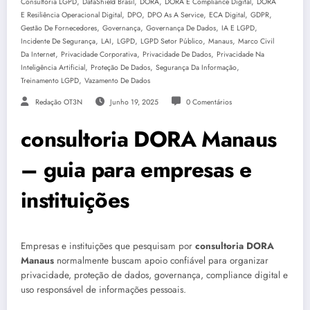
,
,
,
,
Consultoria LGPD
DataShield Brasil
DORA
DORA E Compliance Digital
DORA
,
,
,
,
,
E Resiliência Operacional Digital
DPO
DPO As A Service
ECA Digital
GDPR
,
,
,
,
Gestão De Fornecedores
Governança
Governança De Dados
IA E LGPD
,
,
,
,
,
Incidente De Segurança
LAI
LGPD
LGPD Setor Público
Manaus
Marco Civil
,
,
,
Da Internet
Privacidade Corporativa
Privacidade De Dados
Privacidade Na
,
,
,
Inteligência Artificial
Proteção De Dados
Segurança Da Informação
,
Treinamento LGPD
Vazamento De Dados
Redação OT3N
Junho 19, 2025
0 Comentários
consultoria DORA Manaus
– guia para empresas e
instituições
Empresas e instituições que pesquisam por
consultoria DORA
Manaus
normalmente buscam apoio confiável para organizar
privacidade, proteção de dados, governança, compliance digital e
uso responsável de informações pessoais.