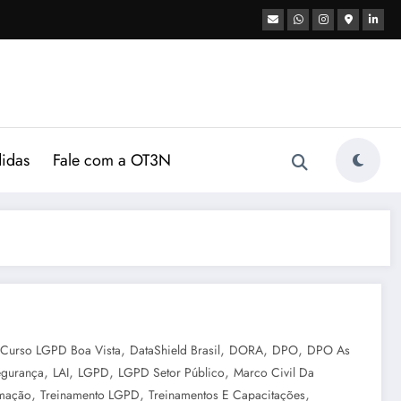
didas
Fale com a OT3N
,
,
,
,
Curso LGPD Boa Vista
DataShield Brasil
DORA
DPO
DPO As
,
,
,
,
egurança
LAI
LGPD
LGPD Setor Público
Marco Civil Da
,
,
,
rmação
Treinamento LGPD
Treinamentos E Capacitações