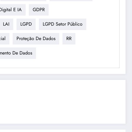
igital E IA
GDPR
LAI
LGPD
LGPD Setor Público
ial
Proteção De Dados
RR
mento De Dados