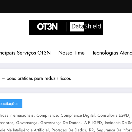
incipais Serviços OT3N
Nosso Time
Tecnologias Aten
– boas práticas para reduzir riscos
pacitações
,
,
,
,
ticas Internacionais
Compliance
Compliance Digital
Consultoria LGPD
,
,
,
,
cedores
Governança
Governança De Dados
IA E LGPD
Incidente De S
,
,
,
de Na Inteligência Artificial
Proteção De Dados
RR
Segurança Da Info