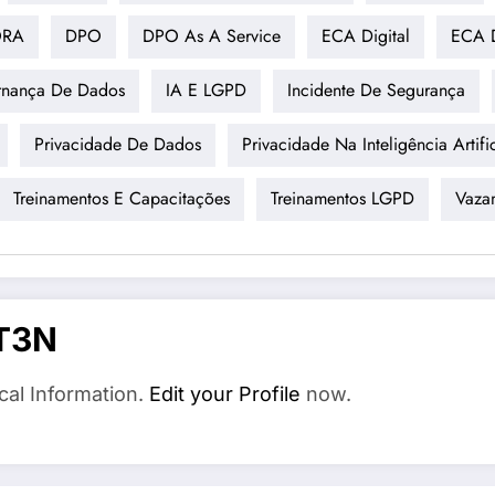
RA
DPO
DPO As A Service
ECA Digital
ECA D
rnança De Dados
IA E LGPD
Incidente De Segurança
Privacidade De Dados
Privacidade Na Inteligência Artific
Treinamentos E Capacitações
Treinamentos LGPD
Vaza
T3N
cal Information.
Edit your Profile
now.