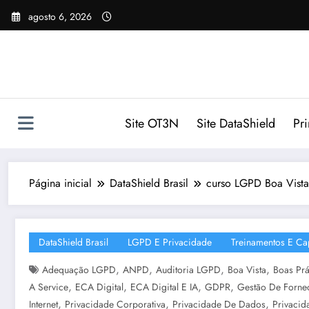
Pular
agosto 6, 2026
para
o
conteúdo
Site OT3N
Site DataShield
Pr
Página inicial
DataShield Brasil
curso LGPD Boa Vista 
DataShield Brasil
LGPD E Privacidade
Treinamentos E Ca
,
,
,
,
Adequação LGPD
ANPD
Auditoria LGPD
Boa Vista
Boas Prá
,
,
,
,
A Service
ECA Digital
ECA Digital E IA
GDPR
Gestão De Forne
,
,
,
Internet
Privacidade Corporativa
Privacidade De Dados
Privacida