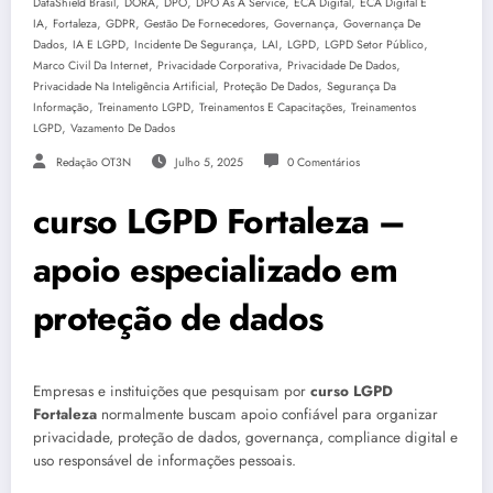
,
,
,
,
,
DataShield Brasil
DORA
DPO
DPO As A Service
ECA Digital
ECA Digital E
,
,
,
,
,
IA
Fortaleza
GDPR
Gestão De Fornecedores
Governança
Governança De
,
,
,
,
,
,
Dados
IA E LGPD
Incidente De Segurança
LAI
LGPD
LGPD Setor Público
,
,
,
Marco Civil Da Internet
Privacidade Corporativa
Privacidade De Dados
,
,
Privacidade Na Inteligência Artificial
Proteção De Dados
Segurança Da
,
,
,
Informação
Treinamento LGPD
Treinamentos E Capacitações
Treinamentos
,
LGPD
Vazamento De Dados
Redação OT3N
Julho 5, 2025
0 Comentários
curso LGPD Fortaleza –
apoio especializado em
proteção de dados
Empresas e instituições que pesquisam por
curso LGPD
Fortaleza
normalmente buscam apoio confiável para organizar
privacidade, proteção de dados, governança, compliance digital e
uso responsável de informações pessoais.