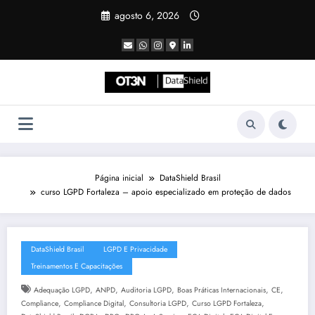
Pular
agosto 6, 2026
para
o
conteúdo
Página inicial
DataShield Brasil
curso LGPD Fortaleza – apoio especializado em proteção de dados
DataShield Brasil
LGPD E Privacidade
Treinamentos E Capacitações
,
,
,
,
,
Adequação LGPD
ANPD
Auditoria LGPD
Boas Práticas Internacionais
CE
,
,
,
,
Compliance
Compliance Digital
Consultoria LGPD
Curso LGPD Fortaleza