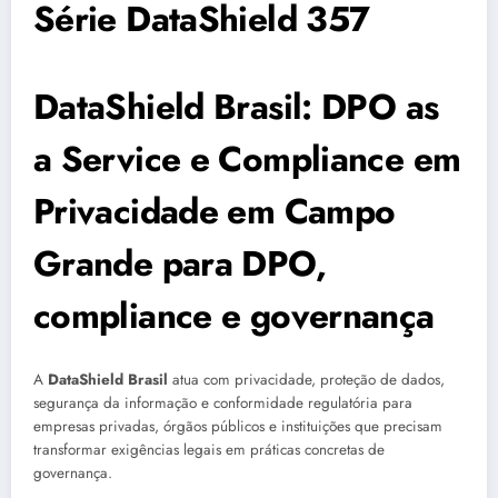
Série DataShield 357
DataShield Brasil: DPO as
a Service e Compliance em
Privacidade em Campo
Grande para DPO,
compliance e governança
A
DataShield Brasil
atua com privacidade, proteção de dados,
segurança da informação e conformidade regulatória para
empresas privadas, órgãos públicos e instituições que precisam
transformar exigências legais em práticas concretas de
governança.