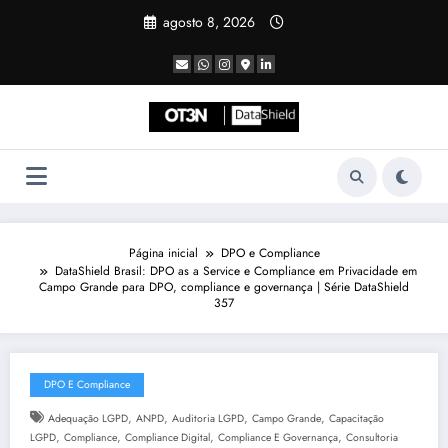
Pular
agosto 8, 2026
para
o
conteúdo
Página inicial
DPO e Compliance
DataShield Brasil: DPO as a Service e Compliance em Privacidade em
Campo Grande para DPO, compliance e governança | Série DataShield
357
DPO E Compliance
,
,
,
,
Adequação LGPD
ANPD
Auditoria LGPD
Campo Grande
Capacitação
,
,
,
,
LGPD
Compliance
Compliance Digital
Compliance E Governança
Consultoria