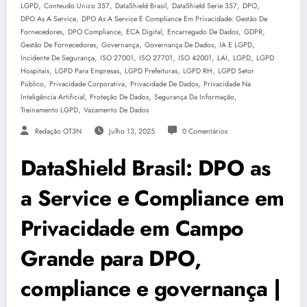
,
,
,
,
,
LGPD
Conteudo Unico 357
DataShield Brasil
DataShield Serie 357
DPO
,
DPO As A Service
DPO As A Service E Compliance Em Privacidade: Gestão De
,
,
,
,
,
Fornecedores
DPO Compliance
ECA Digital
Encarregado De Dados
GDPR
,
,
,
,
Gestão De Fornecedores
Governança
Governança De Dados
IA E LGPD
,
,
,
,
,
,
Incidente De Segurança
ISO 27001
ISO 27701
ISO 42001
LAI
LGPD
LGPD
,
,
,
,
Hospitais
LGPD Para Empresas
LGPD Prefeituras
LGPD RH
LGPD Setor
,
,
,
Público
Privacidade Corporativa
Privacidade De Dados
Privacidade Na
,
,
,
Inteligência Artificial
Proteção De Dados
Segurança Da Informação
,
Treinamento LGPD
Vazamento De Dados
Redação OT3N
Julho 13, 2025
0 Comentários
DataShield Brasil: DPO as
a Service e Compliance em
Privacidade em Campo
Grande para DPO,
compliance e governança |