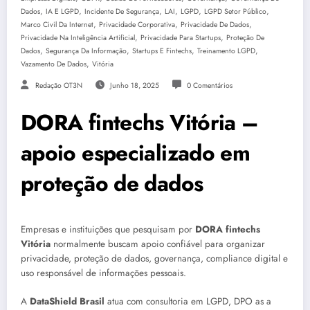
,
,
,
,
,
,
Dados
IA E LGPD
Incidente De Segurança
LAI
LGPD
LGPD Setor Público
,
,
,
Marco Civil Da Internet
Privacidade Corporativa
Privacidade De Dados
,
,
Privacidade Na Inteligência Artificial
Privacidade Para Startups
Proteção De
,
,
,
,
Dados
Segurança Da Informação
Startups E Fintechs
Treinamento LGPD
,
Vazamento De Dados
Vitória
Redação OT3N
Junho 18, 2025
0 Comentários
DORA fintechs Vitória –
apoio especializado em
proteção de dados
Empresas e instituições que pesquisam por
DORA fintechs
Vitória
normalmente buscam apoio confiável para organizar
privacidade, proteção de dados, governança, compliance digital e
uso responsável de informações pessoais.
A
DataShield Brasil
atua com consultoria em LGPD, DPO as a