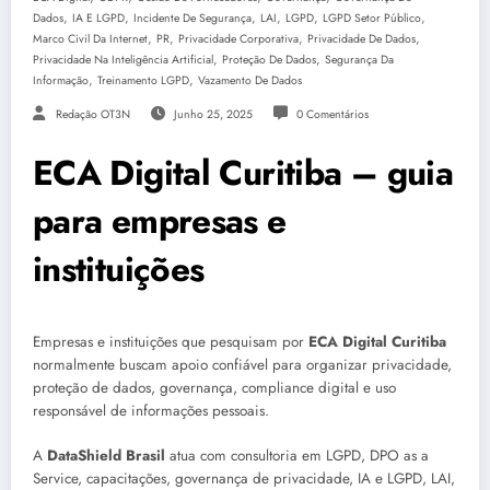
,
,
,
,
,
,
Dados
IA E LGPD
Incidente De Segurança
LAI
LGPD
LGPD Setor Público
,
,
,
,
Marco Civil Da Internet
PR
Privacidade Corporativa
Privacidade De Dados
,
,
Privacidade Na Inteligência Artificial
Proteção De Dados
Segurança Da
,
,
Informação
Treinamento LGPD
Vazamento De Dados
Redação OT3N
Junho 25, 2025
0 Comentários
ECA Digital Curitiba – guia
para empresas e
instituições
Empresas e instituições que pesquisam por
ECA Digital Curitiba
normalmente buscam apoio confiável para organizar privacidade,
proteção de dados, governança, compliance digital e uso
responsável de informações pessoais.
A
DataShield Brasil
atua com consultoria em LGPD, DPO as a
Service, capacitações, governança de privacidade, IA e LGPD, LAI,