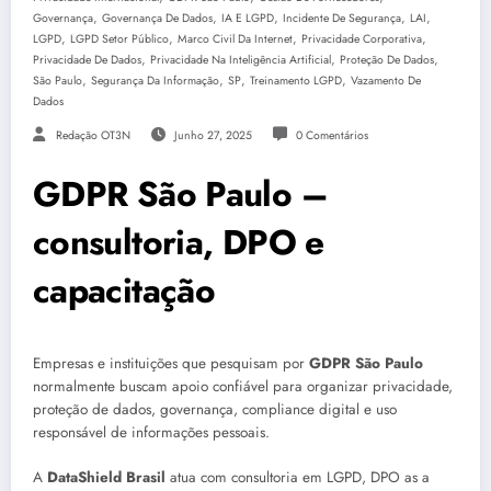
,
,
,
,
,
Governança
Governança De Dados
IA E LGPD
Incidente De Segurança
LAI
,
,
,
,
LGPD
LGPD Setor Público
Marco Civil Da Internet
Privacidade Corporativa
,
,
,
Privacidade De Dados
Privacidade Na Inteligência Artificial
Proteção De Dados
,
,
,
,
São Paulo
Segurança Da Informação
SP
Treinamento LGPD
Vazamento De
Dados
Redação OT3N
Junho 27, 2025
0 Comentários
GDPR São Paulo –
consultoria, DPO e
capacitação
Empresas e instituições que pesquisam por
GDPR São Paulo
normalmente buscam apoio confiável para organizar privacidade,
proteção de dados, governança, compliance digital e uso
responsável de informações pessoais.
A
DataShield Brasil
atua com consultoria em LGPD, DPO as a