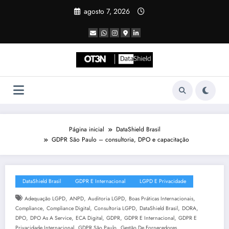
Pular
agosto 7, 2026
para
o
conteúdo
Página inicial
DataShield Brasil
GDPR São Paulo – consultoria, DPO e capacitação
DataShield Brasil
GDPR E Internacional
LGPD E Privacidade
,
,
,
,
Adequação LGPD
ANPD
Auditoria LGPD
Boas Práticas Internacionais
,
,
,
,
,
Compliance
Compliance Digital
Consultoria LGPD
DataShield Brasil
DORA
,
,
,
,
,
DPO
DPO As A Service
ECA Digital
GDPR
GDPR E Internacional
GDPR E
,
,
,
Privacidade Internacional
GDPR São Paulo
Gestão De Fornecedores