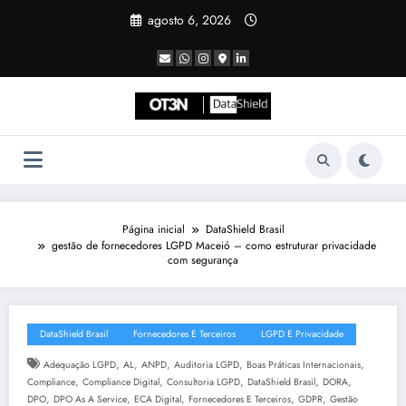
Pular
agosto 6, 2026
para
o
conteúdo
Página inicial
DataShield Brasil
gestão de fornecedores LGPD Maceió – como estruturar privacidade
com segurança
DataShield Brasil
Fornecedores E Terceiros
LGPD E Privacidade
,
,
,
,
,
Adequação LGPD
AL
ANPD
Auditoria LGPD
Boas Práticas Internacionais
,
,
,
,
,
Compliance
Compliance Digital
Consultoria LGPD
DataShield Brasil
DORA
,
,
,
,
,
DPO
DPO As A Service
ECA Digital
Fornecedores E Terceiros
GDPR
Gestão