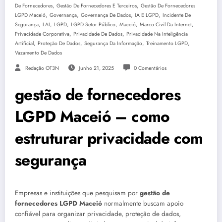
,
,
De Fornecedores
Gestão De Fornecedores E Terceiros
Gestão De Fornecedores
,
,
,
,
LGPD Maceió
Governança
Governança De Dados
IA E LGPD
Incidente De
,
,
,
,
,
,
Segurança
LAI
LGPD
LGPD Setor Público
Maceió
Marco Civil Da Internet
,
,
Privacidade Corporativa
Privacidade De Dados
Privacidade Na Inteligência
,
,
,
,
Artificial
Proteção De Dados
Segurança Da Informação
Treinamento LGPD
Vazamento De Dados
Redação OT3N
Junho 21, 2025
0 Comentários
gestão de fornecedores
LGPD Maceió – como
estruturar privacidade com
segurança
Empresas e instituições que pesquisam por
gestão de
fornecedores LGPD Maceió
normalmente buscam apoio
confiável para organizar privacidade, proteção de dados,