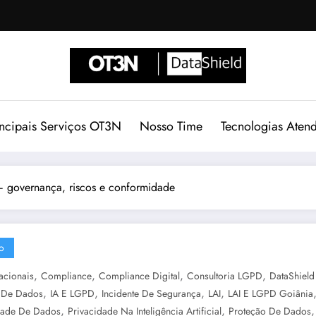
incipais Serviços OT3N
Nosso Time
Tecnologias Aten
 governança, riscos e conformidade
o
,
,
,
,
nacionais
Compliance
Compliance Digital
Consultoria LGPD
DataShield 
,
,
,
,
 De Dados
IA E LGPD
Incidente De Segurança
LAI
LAI E LGPD Goiânia
,
,
dade De Dados
Privacidade Na Inteligência Artificial
Proteção De Dados