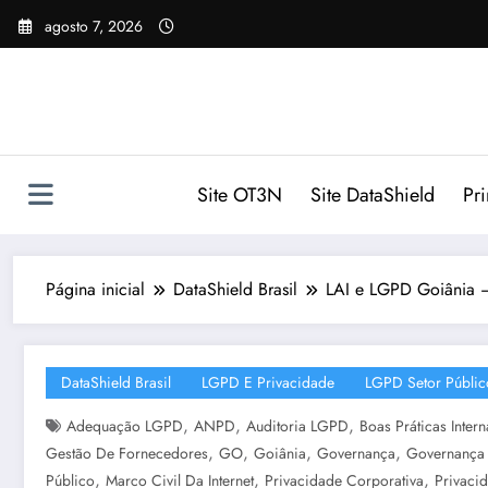
Pular
agosto 7, 2026
para
o
conteúdo
Site OT3N
Site DataShield
Pr
Página inicial
DataShield Brasil
LAI e LGPD Goiânia –
DataShield Brasil
LGPD E Privacidade
LGPD Setor Públic
,
,
,
Adequação LGPD
ANPD
Auditoria LGPD
Boas Práticas Inter
,
,
,
,
Gestão De Fornecedores
GO
Goiânia
Governança
Governança
,
,
,
Público
Marco Civil Da Internet
Privacidade Corporativa
Privaci