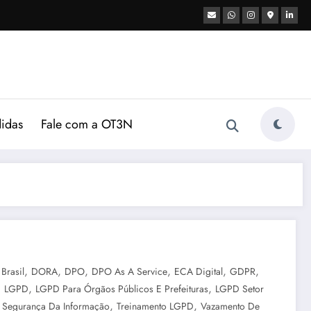
didas
Fale com a OT3N
,
,
,
,
,
,
Brasil
DORA
DPO
DPO As A Service
ECA Digital
GDPR
,
,
,
LGPD
LGPD Para Órgãos Públicos E Prefeituras
LGPD Setor
,
,
,
Segurança Da Informação
Treinamento LGPD
Vazamento De