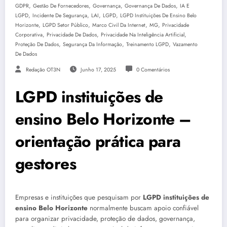
,
,
,
,
GDPR
Gestão De Fornecedores
Governança
Governança De Dados
IA E
,
,
,
,
LGPD
Incidente De Segurança
LAI
LGPD
LGPD Instituições De Ensino Belo
,
,
,
,
Horizonte
LGPD Setor Público
Marco Civil Da Internet
MG
Privacidade
,
,
,
Corporativa
Privacidade De Dados
Privacidade Na Inteligência Artificial
,
,
,
Proteção De Dados
Segurança Da Informação
Treinamento LGPD
Vazamento
De Dados
Redação OT3N
Junho 17, 2025
0 Comentários
LGPD instituições de
ensino Belo Horizonte –
orientação prática para
gestores
Empresas e instituições que pesquisam por
LGPD instituições de
ensino Belo Horizonte
normalmente buscam apoio confiável
para organizar privacidade, proteção de dados, governança,