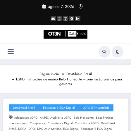
Pular
agosto 7, 2026
para
o
conteúdo
Página inicial
DataShield Brasil
LGPD instituições de ensino Belo Horizonte – orientação prática para
gestores
DataShield Brasil
Educação E ECA Digital
LGPD E Privacidade
,
,
,
,
Adequação LGPD
ANPD
Auditoria LGPD
Belo Horizonte
Boas Práticas
,
,
,
,
Internacionais
Compliance
Compliance Digital
Consultoria LGPD
DataShield
,
,
,
,
,
,
Brasil
DORA
DPO
DPO As A Service
ECA Digital
Educação E ECA Digital