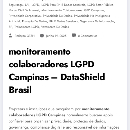
,
,
,
,
,
Segurança
LAI
LGPD
LGPD Para RH E Dados Sensíveis
LGPD Setor Público
,
,
Marco Civil Da Internet
Monitoramento Colaboradores LGPD Campinas
,
,
Privacidade Corporativa
Privacidade De Dados
Privacidade Na Inteligência
,
,
,
,
Artificial
Proteção De Dados
RH E Dados Sensíveis
Segurança Da Informação
,
,
SP
Treinamento LGPD
Vazamento De Dados
Redação OT3N
Junho 19, 2025
0 Comentários
monitoramento
colaboradores LGPD
Campinas – DataShield
Brasil
Empresas e instituições que pesquisam por
monitoramento
colaboradores LGPD Campinas
normalmente buscam apoio
confiável para organizar privacidade, proteção de dados,
governança, compliance digital e uso responsável de informações