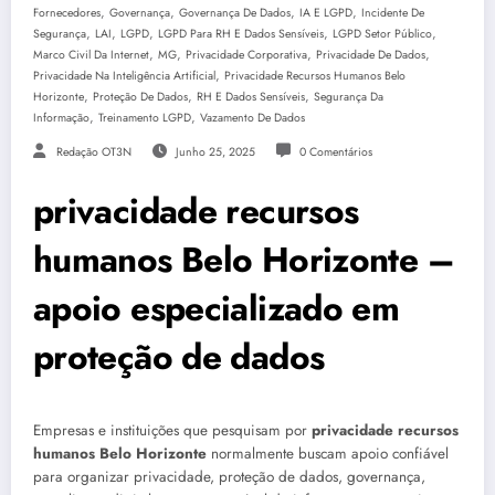
,
,
,
,
Fornecedores
Governança
Governança De Dados
IA E LGPD
Incidente De
,
,
,
,
,
Segurança
LAI
LGPD
LGPD Para RH E Dados Sensíveis
LGPD Setor Público
,
,
,
,
Marco Civil Da Internet
MG
Privacidade Corporativa
Privacidade De Dados
,
Privacidade Na Inteligência Artificial
Privacidade Recursos Humanos Belo
,
,
,
Horizonte
Proteção De Dados
RH E Dados Sensíveis
Segurança Da
,
,
Informação
Treinamento LGPD
Vazamento De Dados
Redação OT3N
Junho 25, 2025
0 Comentários
privacidade recursos
humanos Belo Horizonte –
apoio especializado em
proteção de dados
Empresas e instituições que pesquisam por
privacidade recursos
humanos Belo Horizonte
normalmente buscam apoio confiável
para organizar privacidade, proteção de dados, governança,