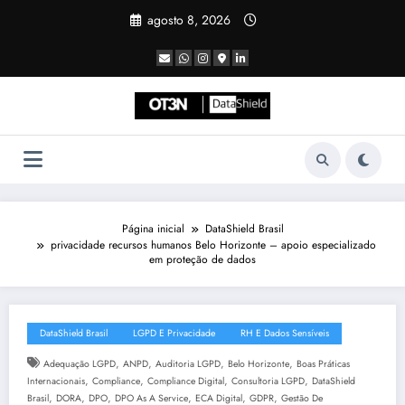
Pular
agosto 8, 2026
para
o
conteúdo
Página inicial
DataShield Brasil
privacidade recursos humanos Belo Horizonte – apoio especializado
em proteção de dados
DataShield Brasil
LGPD E Privacidade
RH E Dados Sensíveis
,
,
,
,
Adequação LGPD
ANPD
Auditoria LGPD
Belo Horizonte
Boas Práticas
,
,
,
,
Internacionais
Compliance
Compliance Digital
Consultoria LGPD
DataShield
,
,
,
,
,
,
Brasil
DORA
DPO
DPO As A Service
ECA Digital
GDPR
Gestão De