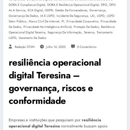
,
,
,
DORA E Compliance Digital
DORA E Resiliência Operacional Digital
DPO
DPO
,
,
,
,
,
As A Service
ECA Digital
GDPR
Gestão De Fornecedores
Governança
,
,
,
,
,
Governança De Dados
IA E LGPD
Incidente De Segurança
LAI
LGPD
LGPD
,
,
,
,
Setor Público
Marco Civil Da Internet
PI
Privacidade Corporativa
Privacidade
,
,
,
De Dados
Privacidade Na Inteligência Artificial
Proteção De Dados
Resiliência
,
,
,
Operacional Digital Teresina
Segurança Da Informação
Teresina
Treinamento
,
LGPD
Vazamento De Dados
Redação OT3N
Julho 16, 2025
0 Comentários
resiliência operacional
digital Teresina –
governança, riscos e
conformidade
Empresas e instituições que pesquisam por
resiliência
operacional digital Teresina
normalmente buscam apoio