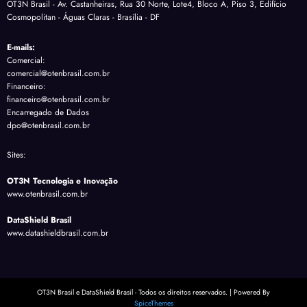
OT3N Brasil - Av. Castanheiras, Rua 30 Norte, Lote4, Bloco A, Piso 3, Edifício
Cosmopolitan - Águas Claras - Brasília - DF
E-mails:
Comercial:
comercial@otenbrasil.com.br
Financeiro:
financeiro@otenbrasil.com.br
Encarregado de Dados
dpo@otenbrasil.com.br
Sites:
OT3N Tecnologia e Inovação
www.otenbrasil.com.br
DataShield Brasil
www.datashieldbrasil.com.br
OT3N Brasil e DataShield Brasil - Todos os direitos reservados. | Powered By
SpiceThemes