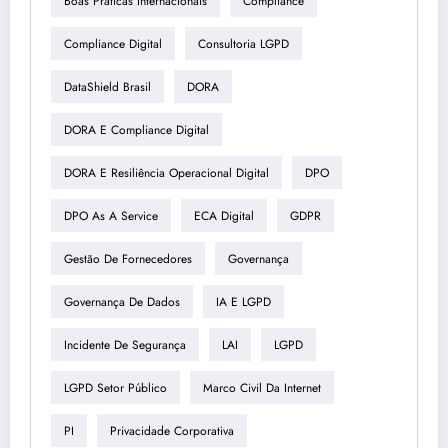
Boas Práticas Internacionais
Compliance
Compliance Digital
Consultoria LGPD
DataShield Brasil
DORA
DORA E Compliance Digital
DORA E Resiliência Operacional Digital
DPO
DPO As A Service
ECA Digital
GDPR
Gestão De Fornecedores
Governança
Governança De Dados
IA E LGPD
Incidente De Segurança
LAI
LGPD
LGPD Setor Público
Marco Civil Da Internet
PI
Privacidade Corporativa