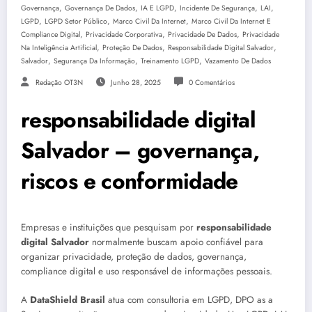
,
,
,
,
,
Governança
Governança De Dados
IA E LGPD
Incidente De Segurança
LAI
,
,
,
LGPD
LGPD Setor Público
Marco Civil Da Internet
Marco Civil Da Internet E
,
,
,
Compliance Digital
Privacidade Corporativa
Privacidade De Dados
Privacidade
,
,
,
Na Inteligência Artificial
Proteção De Dados
Responsabilidade Digital Salvador
,
,
,
Salvador
Segurança Da Informação
Treinamento LGPD
Vazamento De Dados
Redação OT3N
Junho 28, 2025
0 Comentários
responsabilidade digital
Salvador – governança,
riscos e conformidade
Empresas e instituições que pesquisam por
responsabilidade
digital Salvador
normalmente buscam apoio confiável para
organizar privacidade, proteção de dados, governança,
compliance digital e uso responsável de informações pessoais.
A
DataShield Brasil
atua com consultoria em LGPD, DPO as a