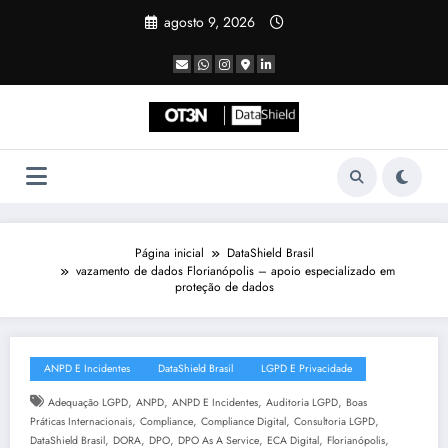
Pular
agosto 9, 2026
para
o
conteúdo
Página inicial
DataShield Brasil
vazamento de dados Florianópolis – apoio especializado em
proteção de dados
ANPD E Incidentes
DataShield Brasil
LGPD E Privacidade
,
,
,
,
Adequação LGPD
ANPD
ANPD E Incidentes
Auditoria LGPD
Boas
,
,
,
,
Práticas Internacionais
Compliance
Compliance Digital
Consultoria LGPD
,
,
,
,
,
,
DataShield Brasil
DORA
DPO
DPO As A Service
ECA Digital
Florianópolis