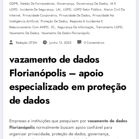
,
,
,
,
GDPR
Gestão De Fornecedores
Governança
Governança De Dados
IA E
,
,
,
,
,
LGPD
Incidente De Segurança
LAI
LGPD
LGPD Setor Público
Marco Civil Da
,
,
,
Internet
Privacidade Corporativa
Privacidade De Dados
Privacidade Na
,
,
Inteligência Artificial
Proteção De Dados
Resposta A Incidentes E
,
,
,
,
Relacionamento Com ANPD
SC
Segurança Da Informação
Treinamento LGPD
,
Vazamento De Dados
Vazamento De Dados Florianópolis
Redação OT3N
Junho 13, 2025
0 Comentários
vazamento de dados
Florianópolis – apoio
especializado em proteção
de dados
Empresas e instituições que pesquisam por
vazamento de dados
Florianópolis
normalmente buscam apoio confiável para
organizar privacidade, proteção de dados, governança,