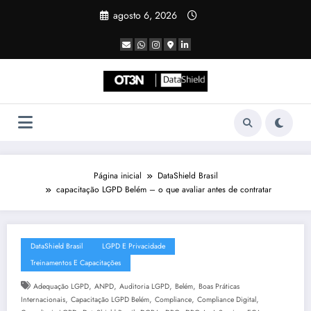
Pular
agosto 6, 2026
para
o
conteúdo
Página inicial
DataShield Brasil
capacitação LGPD Belém – o que avaliar antes de contratar
DataShield Brasil
LGPD E Privacidade
Treinamentos E Capacitações
,
,
,
,
Adequação LGPD
ANPD
Auditoria LGPD
Belém
Boas Práticas
,
,
,
,
Internacionais
Capacitação LGPD Belém
Compliance
Compliance Digital