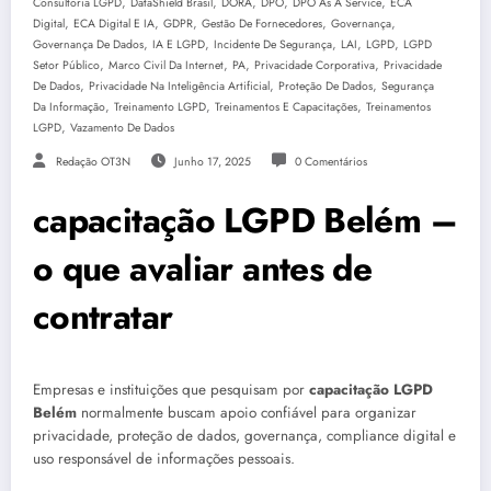
,
,
,
,
,
Consultoria LGPD
DataShield Brasil
DORA
DPO
DPO As A Service
ECA
,
,
,
,
,
Digital
ECA Digital E IA
GDPR
Gestão De Fornecedores
Governança
,
,
,
,
,
Governança De Dados
IA E LGPD
Incidente De Segurança
LAI
LGPD
LGPD
,
,
,
,
Setor Público
Marco Civil Da Internet
PA
Privacidade Corporativa
Privacidade
,
,
,
De Dados
Privacidade Na Inteligência Artificial
Proteção De Dados
Segurança
,
,
,
Da Informação
Treinamento LGPD
Treinamentos E Capacitações
Treinamentos
,
LGPD
Vazamento De Dados
Redação OT3N
Junho 17, 2025
0 Comentários
capacitação LGPD Belém –
o que avaliar antes de
contratar
Empresas e instituições que pesquisam por
capacitação LGPD
Belém
normalmente buscam apoio confiável para organizar
privacidade, proteção de dados, governança, compliance digital e
uso responsável de informações pessoais.