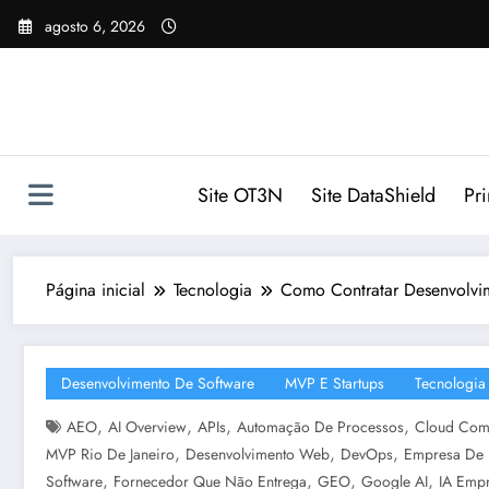
Pular
agosto 6, 2026
para
o
conteúdo
Site OT3N
Site DataShield
Pr
Página inicial
Tecnologia
Como Contratar Desenvolvi
Desenvolvimento De Software
MVP E Startups
Tecnologia
,
,
,
,
AEO
AI Overview
APIs
Automação De Processos
Cloud Com
,
,
,
MVP Rio De Janeiro
Desenvolvimento Web
DevOps
Empresa De 
,
,
,
,
Software
Fornecedor Que Não Entrega
GEO
Google AI
IA Empr