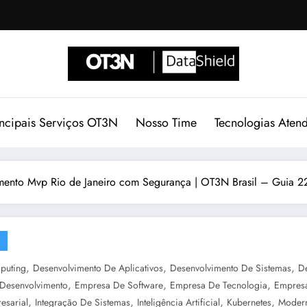
incipais Serviços OT3N
Nosso Time
Tecnologias Aten
mento Mvp Rio de Janeiro com Segurança | OT3N Brasil – Guia 2
,
,
,
puting
Desenvolvimento De Aplicativos
Desenvolvimento De Sistemas
D
,
,
,
Desenvolvimento
Empresa De Software
Empresa De Tecnologia
Empresa
,
,
,
,
esarial
Integração De Sistemas
Inteligência Artificial
Kubernetes
Modern