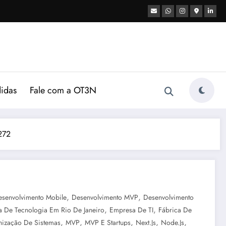
didas
Fale com a OT3N
272
,
,
esenvolvimento Mobile
Desenvolvimento MVP
Desenvolvimento
,
,
 De Tecnologia Em Rio De Janeiro
Empresa De TI
Fábrica De
,
,
,
,
,
ização De Sistemas
MVP
MVP E Startups
Next.js
Node.js