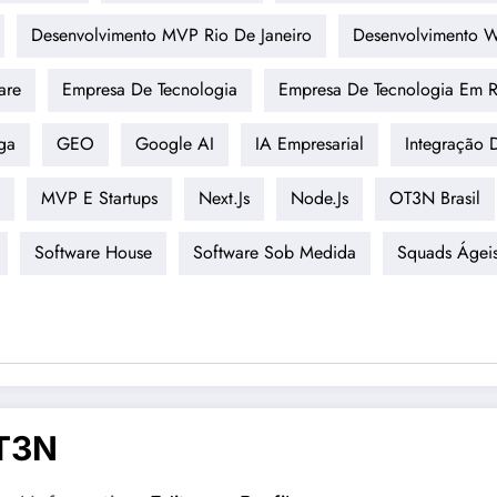
Desenvolvimento MVP Rio De Janeiro
Desenvolvimento 
are
Empresa De Tecnologia
Empresa De Tecnologia Em R
ga
GEO
Google AI
IA Empresarial
Integração 
MVP E Startups
Next.js
Node.js
OT3N Brasil
Software House
Software Sob Medida
Squads Ágei
T3N