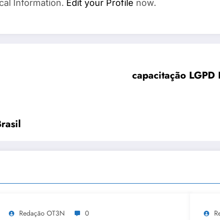
cal Information.
Edit your Profile
now.
capacitação LGPD B
rasil
Redação OT3N
0
R