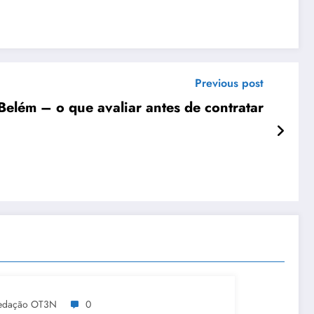
Previous post
elém – o que avaliar antes de contratar
edação OT3N
0