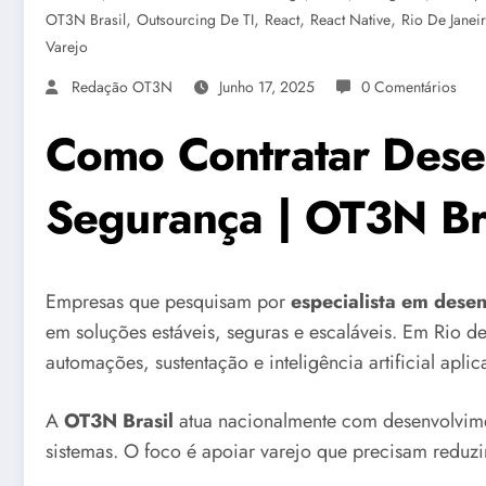
,
,
,
,
OT3N Brasil
Outsourcing De TI
React
React Native
Rio De Janei
Varejo
Redação OT3N
Junho 17, 2025
0 Comentários
Como Contratar Dese
Segurança | OT3N Br
Empresas que pesquisam por
especialista em dese
em soluções estáveis, seguras e escaláveis. Em Rio de
automações, sustentação e inteligência artificial apli
A
OT3N Brasil
atua nacionalmente com desenvolvime
sistemas. O foco é apoiar varejo que precisam reduzir