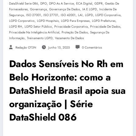
,
,
,
,
,
DataShield Serie 086
DPO
DPO As A Service
ECA Digital
GDPR
Gestão De
,
,
,
,
Fornecedores
Governança
Governança De Dados
IA E LGPD
Incidente De
,
,
,
,
,
,
,
Segurança
ISO 27001
ISO 27701
ISO 42001
LAI
LGPD
LGPD Corporativa
,
,
,
,
LGPD Corporativo
LGPD Hospitais
LGPD Para Empresas
LGPD Prefeituras
,
,
,
,
LGPD RH
LGPD Setor Público
Privacidade Corporativa
Privacidade De Dados
,
,
Privacidade Na Inteligência Artificial
Proteção De Dados
Segurança Da
,
,
Informação
Treinamento LGPD
Vazamento De Dados
Redação OT3N
Junho 15, 2025
0 Comentários
Dados Sensíveis No Rh em
Belo Horizonte: como a
DataShield Brasil apoia sua
organização | Série
DataShield 086