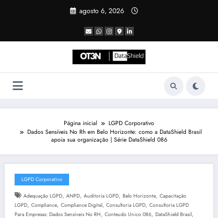
Pular
agosto 6, 2026
para
o
conteúdo
Página inicial
LGPD Corporativo
Dados Sensíveis No Rh em Belo Horizonte: como a DataShield Brasil
apoia sua organização | Série DataShield 086
LGPD Corporativo
,
,
,
,
Adequação LGPD
ANPD
Auditoria LGPD
Belo Horizonte
Capacitação
,
,
,
,
LGPD
Compliance
Compliance Digital
Consultoria LGPD
Consultoria LGPD
,
,
,
Para Empresas: Dados Sensíveis No RH
Conteudo Unico 086
DataShield Brasil