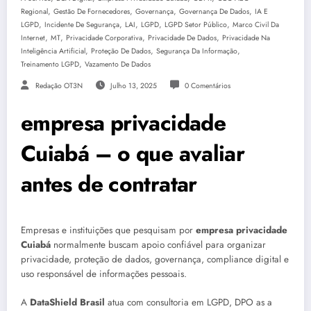
,
,
,
,
Regional
Gestão De Fornecedores
Governança
Governança De Dados
IA E
,
,
,
,
,
LGPD
Incidente De Segurança
LAI
LGPD
LGPD Setor Público
Marco Civil Da
,
,
,
,
Internet
MT
Privacidade Corporativa
Privacidade De Dados
Privacidade Na
,
,
,
Inteligência Artificial
Proteção De Dados
Segurança Da Informação
,
Treinamento LGPD
Vazamento De Dados
Redação OT3N
Julho 13, 2025
0 Comentários
empresa privacidade
Cuiabá – o que avaliar
antes de contratar
Empresas e instituições que pesquisam por
empresa privacidade
Cuiabá
normalmente buscam apoio confiável para organizar
privacidade, proteção de dados, governança, compliance digital e
uso responsável de informações pessoais.
A
DataShield Brasil
atua com consultoria em LGPD, DPO as a