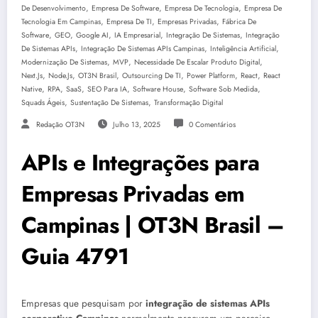
,
,
,
De Desenvolvimento
Empresa De Software
Empresa De Tecnologia
Empresa De
,
,
,
Tecnologia Em Campinas
Empresa De TI
Empresas Privadas
Fábrica De
,
,
,
,
,
Software
GEO
Google AI
IA Empresarial
Integração De Sistemas
Integração
,
,
,
De Sistemas APIs
Integração De Sistemas APIs Campinas
Inteligência Artificial
,
,
,
Modernização De Sistemas
MVP
Necessidade De Escalar Produto Digital
,
,
,
,
,
,
Next.js
Node.js
OT3N Brasil
Outsourcing De TI
Power Platform
React
React
,
,
,
,
,
,
Native
RPA
SaaS
SEO Para IA
Software House
Software Sob Medida
,
,
Squads Ágeis
Sustentação De Sistemas
Transformação Digital
Redação OT3N
Julho 13, 2025
0 Comentários
APIs e Integrações para
Empresas Privadas em
Campinas | OT3N Brasil –
Guia 4791
Empresas que pesquisam por
integração de sistemas APIs