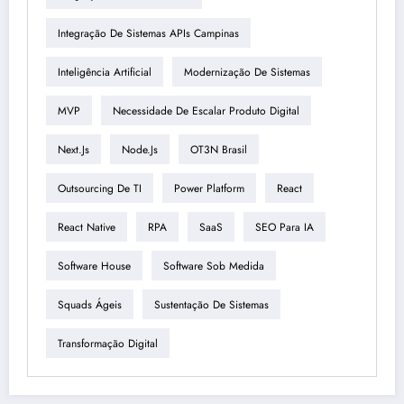
Integração De Sistemas APIs Campinas
Inteligência Artificial
Modernização De Sistemas
MVP
Necessidade De Escalar Produto Digital
Next.js
Node.js
OT3N Brasil
Outsourcing De TI
Power Platform
React
React Native
RPA
SaaS
SEO Para IA
Software House
Software Sob Medida
Squads Ágeis
Sustentação De Sistemas
Transformação Digital