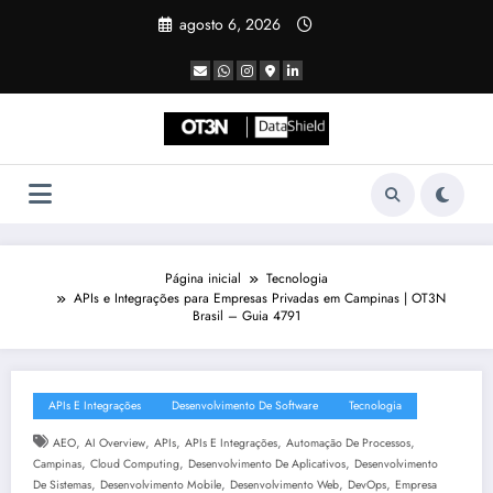
Pular
agosto 6, 2026
para
o
conteúdo
Página inicial
Tecnologia
APIs e Integrações para Empresas Privadas em Campinas | OT3N
Brasil – Guia 4791
APIs E Integrações
Desenvolvimento De Software
Tecnologia
,
,
,
,
,
AEO
AI Overview
APIs
APIs E Integrações
Automação De Processos
,
,
,
Campinas
Cloud Computing
Desenvolvimento De Aplicativos
Desenvolvimento
,
,
,
,
De Sistemas
Desenvolvimento Mobile
Desenvolvimento Web
DevOps
Empresa