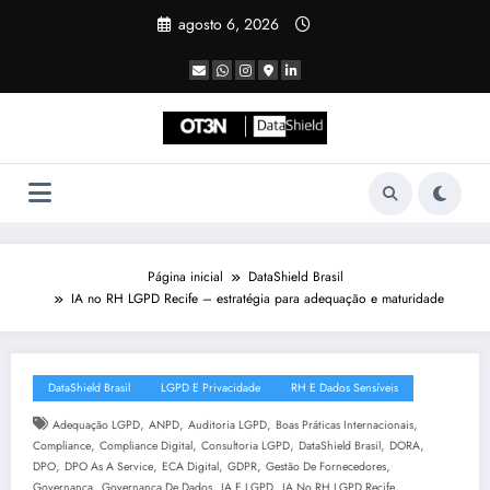
Pular
agosto 6, 2026
para
o
conteúdo
Página inicial
DataShield Brasil
IA no RH LGPD Recife – estratégia para adequação e maturidade
DataShield Brasil
LGPD E Privacidade
RH E Dados Sensíveis
,
,
,
,
Adequação LGPD
ANPD
Auditoria LGPD
Boas Práticas Internacionais
,
,
,
,
,
Compliance
Compliance Digital
Consultoria LGPD
DataShield Brasil
DORA
,
,
,
,
,
DPO
DPO As A Service
ECA Digital
GDPR
Gestão De Fornecedores
,
,
,
,
Governança
Governança De Dados
IA E LGPD
IA No RH LGPD Recife