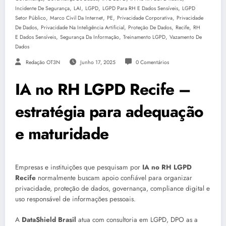
,
,
,
,
Incidente De Segurança
LAI
LGPD
LGPD Para RH E Dados Sensíveis
LGPD
,
,
,
,
Setor Público
Marco Civil Da Internet
PE
Privacidade Corporativa
Privacidade
,
,
,
,
De Dados
Privacidade Na Inteligência Artificial
Proteção De Dados
Recife
RH
,
,
,
E Dados Sensíveis
Segurança Da Informação
Treinamento LGPD
Vazamento De
Dados
Redação OT3N
Junho 17, 2025
0 Comentários
IA no RH LGPD Recife –
estratégia para adequação
e maturidade
Empresas e instituições que pesquisam por
IA no RH LGPD
Recife
normalmente buscam apoio confiável para organizar
privacidade, proteção de dados, governança, compliance digital e
uso responsável de informações pessoais.
A
DataShield Brasil
atua com consultoria em LGPD, DPO as a