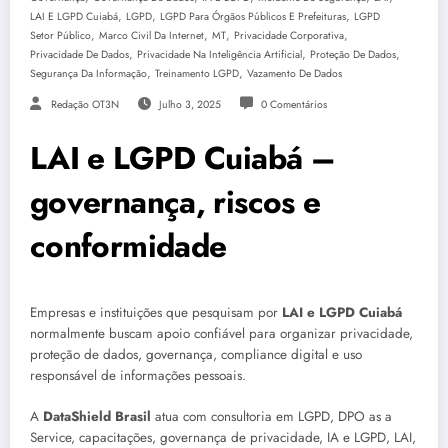
,
,
,
LAI E LGPD Cuiabá
LGPD
LGPD Para Órgãos Públicos E Prefeituras
LGPD
,
,
,
,
Setor Público
Marco Civil Da Internet
MT
Privacidade Corporativa
,
,
,
Privacidade De Dados
Privacidade Na Inteligência Artificial
Proteção De Dados
,
,
Segurança Da Informação
Treinamento LGPD
Vazamento De Dados
Redação OT3N
Julho 3, 2025
0 Comentários
LAI e LGPD Cuiabá –
governança, riscos e
conformidade
Empresas e instituições que pesquisam por
LAI e LGPD Cuiabá
normalmente buscam apoio confiável para organizar privacidade,
proteção de dados, governança, compliance digital e uso
responsável de informações pessoais.
A
DataShield Brasil
atua com consultoria em LGPD, DPO as a
Service, capacitações, governança de privacidade, IA e LGPD, LAI,