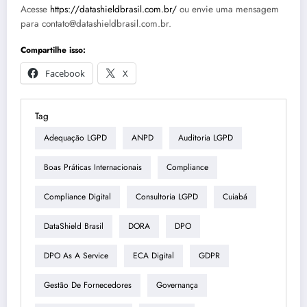
Acesse
https://datashieldbrasil.com.br/
ou envie uma mensagem
para contato@datashieldbrasil.com.br.
Compartilhe isso:
Facebook
X
Tag
Adequação LGPD
ANPD
Auditoria LGPD
Boas Práticas Internacionais
Compliance
Compliance Digital
Consultoria LGPD
Cuiabá
DataShield Brasil
DORA
DPO
DPO As A Service
ECA Digital
GDPR
Gestão De Fornecedores
Governança