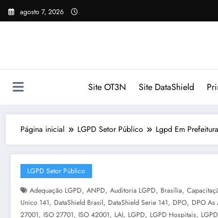
Pular
agosto 7, 2026
para
o
conteúdo
Site OT3N
Site DataShield
Pr
Página inicial
LGPD Setor Público
Lgpd Em Prefeitura
LGPD Setor Público
,
,
,
,
Adequação LGPD
ANPD
Auditoria LGPD
Brasília
Capacita
,
,
,
,
Unico 141
DataShield Brasil
DataShield Serie 141
DPO
DPO As 
,
,
,
,
,
,
27001
ISO 27701
ISO 42001
LAI
LGPD
LGPD Hospitais
LGPD 