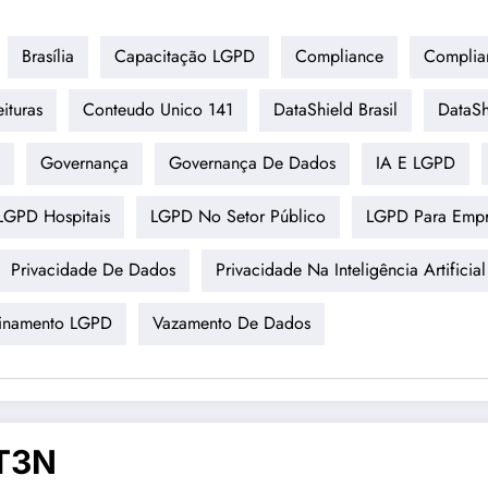
Brasília
Capacitação LGPD
Compliance
Complian
ituras
Conteudo Unico 141
DataShield Brasil
DataSh
Governança
Governança De Dados
IA E LGPD
LGPD Hospitais
LGPD No Setor Público
LGPD Para Empr
Privacidade De Dados
Privacidade Na Inteligência Artificial
einamento LGPD
Vazamento De Dados
T3N