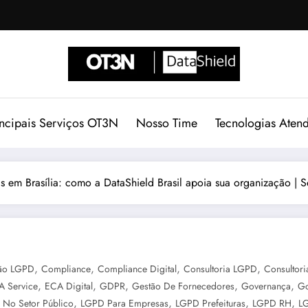
incipais Serviços OT3N
Nosso Time
Tecnologias Aten
s em Brasília: como a DataShield Brasil apoia sua organização | S
,
,
,
,
ção LGPD
Compliance
Compliance Digital
Consultoria LGPD
Consultori
,
,
,
,
,
A Service
ECA Digital
GDPR
Gestão De Fornecedores
Governança
Go
,
,
,
,
No Setor Público
LGPD Para Empresas
LGPD Prefeituras
LGPD RH
LG