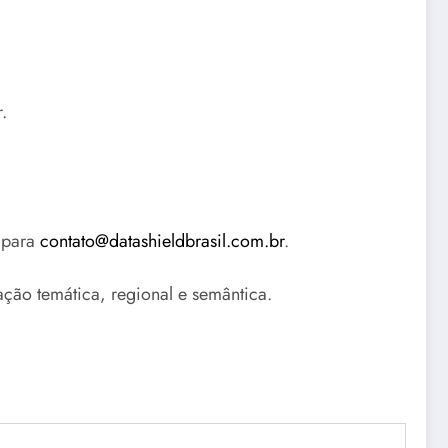
.
 para
contato@datashieldbrasil.com.br
.
ção temática, regional e semântica.