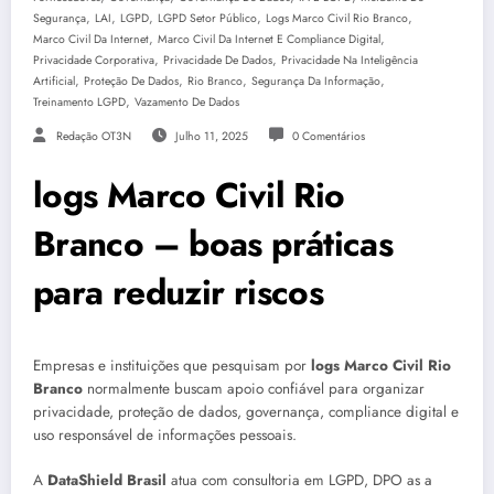
,
,
,
,
,
Segurança
LAI
LGPD
LGPD Setor Público
Logs Marco Civil Rio Branco
,
,
Marco Civil Da Internet
Marco Civil Da Internet E Compliance Digital
,
,
Privacidade Corporativa
Privacidade De Dados
Privacidade Na Inteligência
,
,
,
,
Artificial
Proteção De Dados
Rio Branco
Segurança Da Informação
,
Treinamento LGPD
Vazamento De Dados
Redação OT3N
Julho 11, 2025
0 Comentários
logs Marco Civil Rio
Branco – boas práticas
para reduzir riscos
Empresas e instituições que pesquisam por
logs Marco Civil Rio
Branco
normalmente buscam apoio confiável para organizar
privacidade, proteção de dados, governança, compliance digital e
uso responsável de informações pessoais.
A
DataShield Brasil
atua com consultoria em LGPD, DPO as a