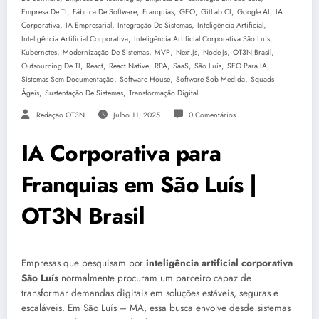
,
,
,
,
,
,
Empresa De TI
Fábrica De Software
Franquias
GEO
GitLab CI
Google AI
IA
,
,
,
,
Corporativa
IA Empresarial
Integração De Sistemas
Inteligência Artificial
,
,
Inteligência Artificial Corporativa
Inteligência Artificial Corporativa São Luís
,
,
,
,
,
,
Kubernetes
Modernização De Sistemas
MVP
Next.js
Node.js
OT3N Brasil
,
,
,
,
,
,
,
Outsourcing De TI
React
React Native
RPA
SaaS
São Luís
SEO Para IA
,
,
,
Sistemas Sem Documentação
Software House
Software Sob Medida
Squads
,
,
Ágeis
Sustentação De Sistemas
Transformação Digital
Redação OT3N
Julho 11, 2025
0 Comentários
IA Corporativa para
Franquias em São Luís |
OT3N Brasil
Empresas que pesquisam por
inteligência artificial corporativa
São Luís
normalmente procuram um parceiro capaz de
transformar demandas digitais em soluções estáveis, seguras e
escaláveis. Em São Luís – MA, essa busca envolve desde sistemas