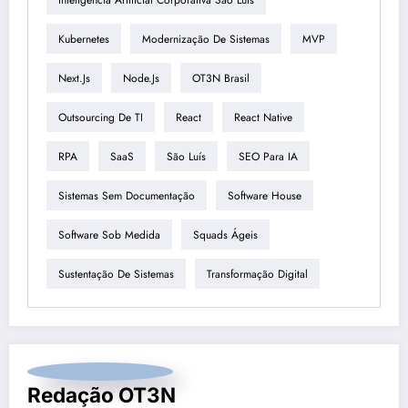
Kubernetes
Modernização De Sistemas
MVP
Next.js
Node.js
OT3N Brasil
Outsourcing De TI
React
React Native
RPA
SaaS
São Luís
SEO Para IA
Sistemas Sem Documentação
Software House
Software Sob Medida
Squads Ágeis
Sustentação De Sistemas
Transformação Digital
Redação OT3N