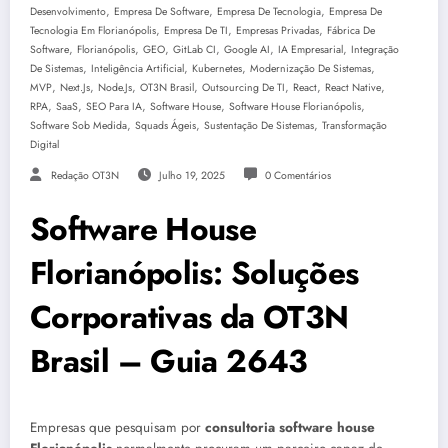
,
,
,
Desenvolvimento
Empresa De Software
Empresa De Tecnologia
Empresa De
,
,
,
Tecnologia Em Florianópolis
Empresa De TI
Empresas Privadas
Fábrica De
,
,
,
,
,
,
Software
Florianópolis
GEO
GitLab CI
Google AI
IA Empresarial
Integração
,
,
,
,
De Sistemas
Inteligência Artificial
Kubernetes
Modernização De Sistemas
,
,
,
,
,
,
,
MVP
Next.js
Node.js
OT3N Brasil
Outsourcing De TI
React
React Native
,
,
,
,
,
RPA
SaaS
SEO Para IA
Software House
Software House Florianópolis
,
,
,
Software Sob Medida
Squads Ágeis
Sustentação De Sistemas
Transformação
Digital
Redação OT3N
Julho 19, 2025
0 Comentários
Software House
Florianópolis: Soluções
Corporativas da OT3N
Brasil – Guia 2643
Empresas que pesquisam por
consultoria software house