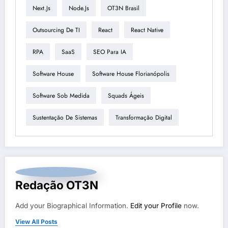
Next.js
Node.js
OT3N Brasil
Outsourcing De TI
React
React Native
RPA
SaaS
SEO Para IA
Software House
Software House Florianópolis
Software Sob Medida
Squads Ágeis
Sustentação De Sistemas
Transformação Digital
Redação OT3N
Add your Biographical Information.
Edit your Profile
now.
View All Posts