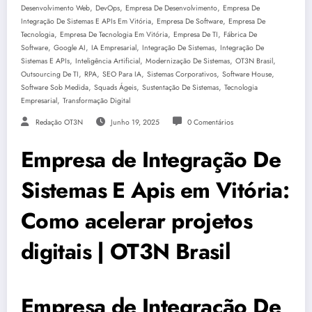
,
,
,
Desenvolvimento Web
DevOps
Empresa De Desenvolvimento
Empresa De
,
,
Integração De Sistemas E APIs Em Vitória
Empresa De Software
Empresa De
,
,
,
Tecnologia
Empresa De Tecnologia Em Vitória
Empresa De TI
Fábrica De
,
,
,
,
Software
Google AI
IA Empresarial
Integração De Sistemas
Integração De
,
,
,
,
Sistemas E APIs
Inteligência Artificial
Modernização De Sistemas
OT3N Brasil
,
,
,
,
,
Outsourcing De TI
RPA
SEO Para IA
Sistemas Corporativos
Software House
,
,
,
Software Sob Medida
Squads Ágeis
Sustentação De Sistemas
Tecnologia
,
Empresarial
Transformação Digital
Redação OT3N
Junho 19, 2025
0 Comentários
Empresa de Integração De
Sistemas E Apis em Vitória:
Como acelerar projetos
digitais | OT3N Brasil
Empresa de Integração De