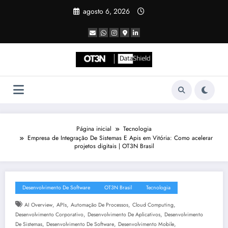
Pular
agosto 6, 2026
para
o
conteúdo
Página inicial
Tecnologia
Empresa de Integração De Sistemas E Apis em Vitória: Como acelerar
projetos digitais | OT3N Brasil
Desenvolvimento De Software
OT3N Brasil
Tecnologia
,
,
,
,
AI Overview
APIs
Automação De Processos
Cloud Computing
,
,
Desenvolvimento Corporativo
Desenvolvimento De Aplicativos
Desenvolvimento
,
,
,
De Sistemas
Desenvolvimento De Software
Desenvolvimento Mobile