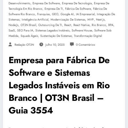
,
,
,
Desenvolvimento
Empresa De Software
Empresa De Tecnologia
Empresa De
,
,
,
Tecnologia Em Rio Branco
Empresa De TI
Fábrica De Software
Fábrica De
,
,
,
,
,
Software Rio Branco
Franquias
GEO
Google AI
IA Empresarial
Integração De
,
,
,
,
,
Sistemas
Inteligência Artificial
Modernização De Sistemas
MVP
Next.js
,
,
,
,
,
,
,
Node.js
OT3N Brasil
Outsourcing De TI
React
React Native
Rio Branco
RPA
,
,
,
,
SaaS
SEO Para IA
Sistemas Legados Instáveis
Software House
Software Sob
,
,
,
Medida
Squads Ágeis
Sustentação De Sistemas
Transformação Digital
Redação OT3N
Julho 10, 2025
0 Comentários
Empresa para Fábrica De
Software e Sistemas
Legados Instáveis em Rio
Branco | OT3N Brasil –
Guia 3554