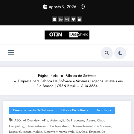
Pular
agosto 9, 2026
para
o
conteúdo
Página inicial
Fábrica de Software
Empresa para Fábrica De Software e Sistemas Legados Instáveis em
Rio Branco | OT3N Brasil – Guia 3554
Desenvolvimento De Software
Fábrica De Software
Tecnologia
,
,
,
,
,
AEO
AI Overview
APIs
Automação De Processos
Azure
Cloud
,
,
,
Computing
Desenvolvimento De Aplicativos
Desenvolvimento De Sistemas
,
,
,
Desenvolvimento Mobile
Desenvolvimento Web
DevOps
Empresa De