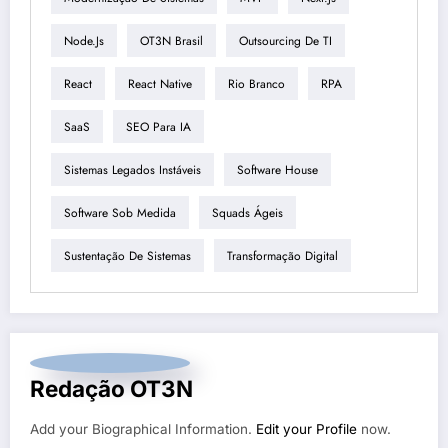
Node.js
OT3N Brasil
Outsourcing De TI
React
React Native
Rio Branco
RPA
SaaS
SEO Para IA
Sistemas Legados Instáveis
Software House
Software Sob Medida
Squads Ágeis
Sustentação De Sistemas
Transformação Digital
Redação OT3N
Add your Biographical Information.
Edit your Profile
now.