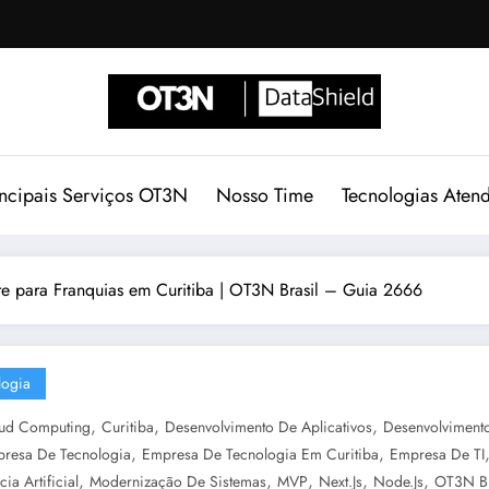
incipais Serviços OT3N
Nosso Time
Tecnologias Aten
re para Franquias em Curitiba | OT3N Brasil – Guia 2666
logia
,
,
,
ud Computing
Curitiba
Desenvolvimento De Aplicativos
Desenvolviment
,
,
resa De Tecnologia
Empresa De Tecnologia Em Curitiba
Empresa De TI
,
,
,
,
,
cia Artificial
Modernização De Sistemas
MVP
Next.js
Node.js
OT3N Br