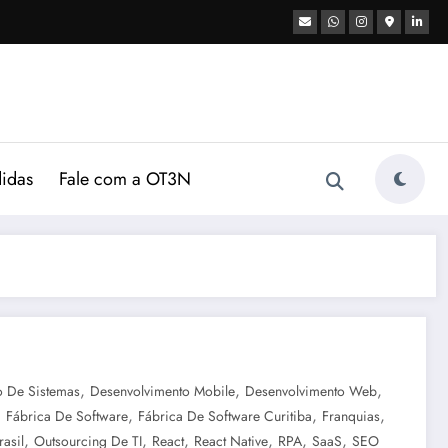
didas
Fale com a OT3N
,
,
,
o De Sistemas
Desenvolvimento Mobile
Desenvolvimento Web
,
,
,
,
Fábrica De Software
Fábrica De Software Curitiba
Franquias
,
,
,
,
,
,
asil
Outsourcing De TI
React
React Native
RPA
SaaS
SEO