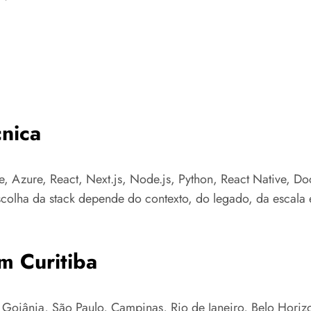
nica
e, Azure, React, Next.js, Node.js, Python, React Native, Do
colha da stack depende do contexto, do legado, da escala e
m Curitiba
Goiânia, São Paulo, Campinas, Rio de Janeiro, Belo Horizont