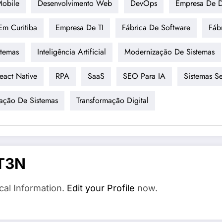
Mobile
Desenvolvimento Web
DevOps
Empresa De D
Em Curitiba
Empresa De TI
Fábrica De Software
Fáb
stemas
Inteligência Artificial
Modernização De Sistemas
eact Native
RPA
SaaS
SEO Para IA
Sistemas 
tação De Sistemas
Transformação Digital
T3N
cal Information.
Edit your Profile
now.