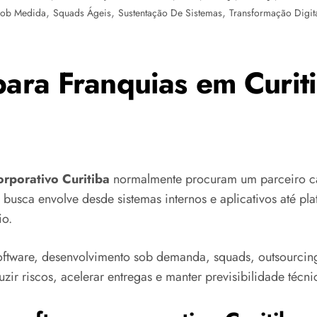
,
,
,
Sob Medida
Squads Ágeis
Sustentação De Sistemas
Transformação Digit
para Franquias em Curit
orporativo Curitiba
normalmente procuram um parceiro ca
a busca envolve desde sistemas internos e aplicativos até p
io.
oftware, desenvolvimento sob demanda, squads, outsourcin
ir riscos, acelerar entregas e manter previsibilidade técni