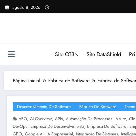
Pular
agosto 8, 2026
para
o
conteúdo
Site OT3N
Site DataShield
Pr
Página inicial
Fábrica de Software
Fábrica de Softwa
Desenvolvimento De Software
Fábrica De Software
Tecno
,
,
,
,
,
AEO
AI Overview
APIs
Automação De Processos
Azure
Clo
,
,
,
DevOps
Empresa De Desenvolvimento
Empresa De Software
Emp
,
,
,
,
GEO
Google AI
IA Empresarial
Integração De Sistemas
Inteligên