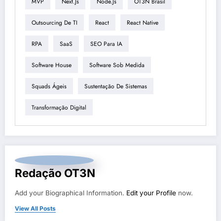
MVP
Next.js
Node.js
OT3N Brasil
Outsourcing De TI
React
React Native
RPA
SaaS
SEO Para IA
Software House
Software Sob Medida
Squads Ágeis
Sustentação De Sistemas
Transformação Digital
Redação OT3N
Add your Biographical Information.
Edit your Profile
now.
View All Posts