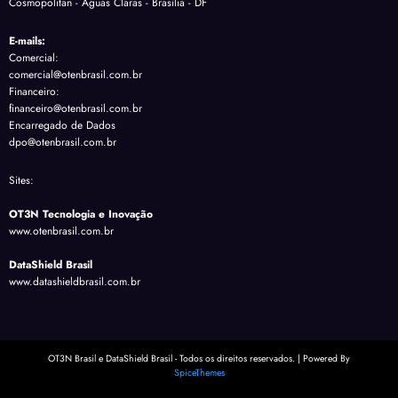
Cosmopolitan - Águas Claras - Brasília - DF
E-mails:
Comercial:
comercial@otenbrasil.com.br
Financeiro:
financeiro@otenbrasil.com.br
Encarregado de Dados
dpo@otenbrasil.com.br
Sites:
OT3N Tecnologia e Inovação
www.otenbrasil.com.br
DataShield Brasil
www.datashieldbrasil.com.br
OT3N Brasil e DataShield Brasil - Todos os direitos reservados. | Powered By
SpiceThemes