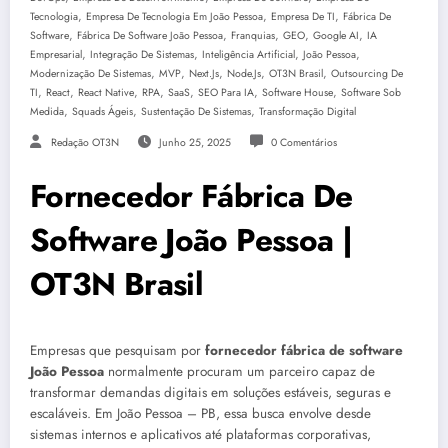
,
,
,
Tecnologia
Empresa De Tecnologia Em João Pessoa
Empresa De TI
Fábrica De
,
,
,
,
,
Software
Fábrica De Software João Pessoa
Franquias
GEO
Google AI
IA
,
,
,
,
Empresarial
Integração De Sistemas
Inteligência Artificial
João Pessoa
,
,
,
,
,
Modernização De Sistemas
MVP
Next.js
Node.js
OT3N Brasil
Outsourcing De
,
,
,
,
,
,
,
TI
React
React Native
RPA
SaaS
SEO Para IA
Software House
Software Sob
,
,
,
Medida
Squads Ágeis
Sustentação De Sistemas
Transformação Digital
Redação OT3N
Junho 25, 2025
0 Comentários
Fornecedor Fábrica De
Software João Pessoa |
OT3N Brasil
Empresas que pesquisam por
fornecedor fábrica de software
João Pessoa
normalmente procuram um parceiro capaz de
transformar demandas digitais em soluções estáveis, seguras e
escaláveis. Em João Pessoa – PB, essa busca envolve desde
sistemas internos e aplicativos até plataformas corporativas,