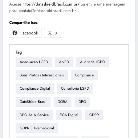
Acesse
https://datashieldbrasil.com.br/
ou envie uma mensagem
para contato@datashieldbrasil.com.br.
Compartilhe isso:
Facebook
X
Tag
Adequação LGPD
ANPD
Auditoria LGPD
Boas Práticas Internacionais
Compliance
Compliance Digital
Consultoria LGPD
DataShield Brasil
DORA
DPO
DPO As A Service
ECA Digital
GDPR
GDPR E Internacional