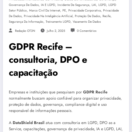
,
,
,
,
,
Governança De Dados
IA E LGPD
Incidente De Segurança
LAI
LGPD
LGPD
,
,
,
,
Setor Público
Marco Civil Da Internet
PE
Privacidade Corporativa
Privacidade
,
,
,
,
De Dados
Privacidade Na Inteligência Artificial
Proteção De Dados
Recife
,
,
Segurança Da Informação
Treinamento LGPD
Vazamento De Dados
Redação OT3N
Julho 2, 2025
0 Comentários
GDPR Recife –
consultoria, DPO e
capacitação
Empresas e instituições que pesquisam por
GDPR Recife
normalmente buscam apoio confiável para organizar privacidade,
proteção de dados, governança, compliance digital e uso
responsável de informações pessoais.
A
DataShield Brasil
atua com consultoria em LGPD, DPO as a
Service, capacitações, governança de privacidade, IA e LGPD, LAI,