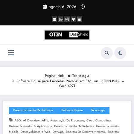
Pular
agosto 6, 2026
para
o
conteúdo
Página inicial
Tecnologia
Software House para Empresas Privadas em São Luís | OT3N Brasil –
Guia 4971
Desenvolvimento De Software
Software House
Tecnologia
,
,
,
,
,
AEO
AI Overview
APIs
Automação De Processos
Cloud Computing
,
,
Desenvolvimento De Aplicativos
Desenvolvimento De Sistemas
Desenvolvimento
,
,
,
,
Mobile
Desenvolvimento Web
DevOps
Empresa De Desenvolvimento
Empresa