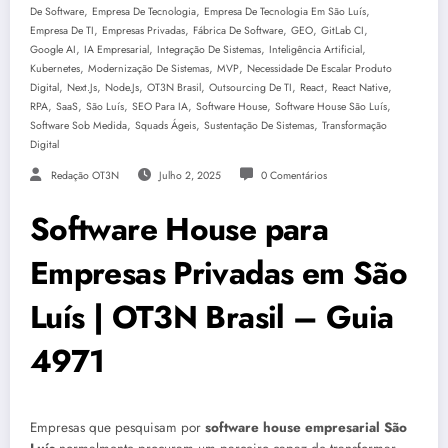
,
,
,
De Software
Empresa De Tecnologia
Empresa De Tecnologia Em São Luís
,
,
,
,
,
Empresa De TI
Empresas Privadas
Fábrica De Software
GEO
GitLab CI
,
,
,
,
Google AI
IA Empresarial
Integração De Sistemas
Inteligência Artificial
,
,
,
Kubernetes
Modernização De Sistemas
MVP
Necessidade De Escalar Produto
,
,
,
,
,
,
,
Digital
Next.js
Node.js
OT3N Brasil
Outsourcing De TI
React
React Native
,
,
,
,
,
,
RPA
SaaS
São Luís
SEO Para IA
Software House
Software House São Luís
,
,
,
Software Sob Medida
Squads Ágeis
Sustentação De Sistemas
Transformação
Digital
Redação OT3N
Julho 2, 2025
0 Comentários
Software House para
Empresas Privadas em São
Luís | OT3N Brasil – Guia
4971
Empresas que pesquisam por
software house empresarial São