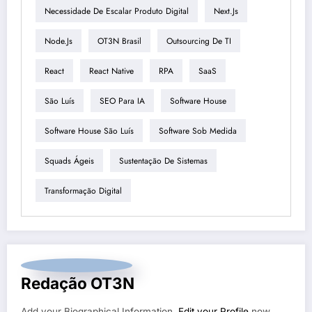
Necessidade De Escalar Produto Digital
Next.js
Node.js
OT3N Brasil
Outsourcing De TI
React
React Native
RPA
SaaS
São Luís
SEO Para IA
Software House
Software House São Luís
Software Sob Medida
Squads Ágeis
Sustentação De Sistemas
Transformação Digital
Redação OT3N
Add your Biographical Information.
Edit your Profile
now.