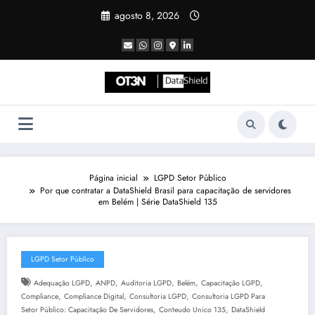
Pular
agosto 8, 2026
para
o
conteúdo
Página inicial
LGPD Setor Público
Por que contratar a DataShield Brasil para capacitação de servidores
em Belém | Série DataShield 135
LGPD Setor Público
,
,
,
,
,
Adequação LGPD
ANPD
Auditoria LGPD
Belém
Capacitação LGPD
,
,
,
Compliance
Compliance Digital
Consultoria LGPD
Consultoria LGPD Para
,
,
Setor Público: Capacitação De Servidores
Conteudo Unico 135
DataShield