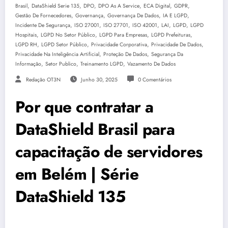
,
,
,
,
,
,
Brasil
DataShield Serie 135
DPO
DPO As A Service
ECA Digital
GDPR
,
,
,
,
Gestão De Fornecedores
Governança
Governança De Dados
IA E LGPD
,
,
,
,
,
,
Incidente De Segurança
ISO 27001
ISO 27701
ISO 42001
LAI
LGPD
LGPD
,
,
,
,
Hospitais
LGPD No Setor Público
LGPD Para Empresas
LGPD Prefeituras
,
,
,
,
LGPD RH
LGPD Setor Público
Privacidade Corporativa
Privacidade De Dados
,
,
Privacidade Na Inteligência Artificial
Proteção De Dados
Segurança Da
,
,
,
Informação
Setor Publico
Treinamento LGPD
Vazamento De Dados
Redação OT3N
Junho 30, 2025
0 Comentários
Por que contratar a
DataShield Brasil para
capacitação de servidores
em Belém | Série
DataShield 135