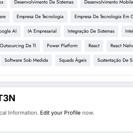
os
Desenvolvimento De Sistemas
Desenvolvimento Mobil
are
Empresa De Tecnologia
Empresa De Tecnologia Em 
oogle AI
IA Empresarial
Integração De Sistemas
Inte
Outsourcing De TI
Power Platform
React
React Nati
Software Sob Medida
Squads Ágeis
Sustentação De S
T3N
cal Information.
Edit your Profile
now.