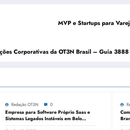
MVP e Startups para Varej
ções Corporativas da OT3N Brasil – Guia 3888
Redação OT3N
0
R
Empresa para Software Próprio Saas e
Como
Sistemas Legados Instáveis em Belo
Bran
Horizonte | OT3N Brasil – Guia 3449