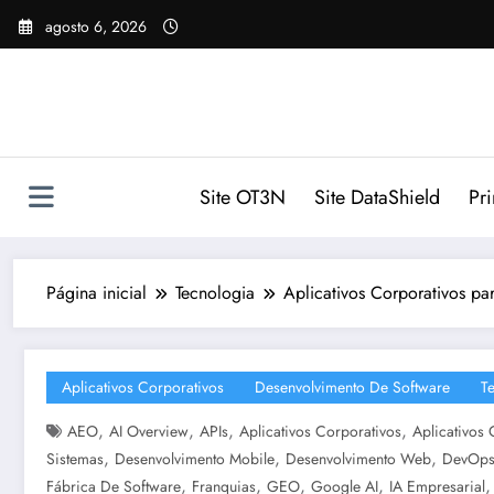
Pular
agosto 6, 2026
para
o
conteúdo
Site OT3N
Site DataShield
Pr
Página inicial
Tecnologia
Aplicativos Corporativos p
Aplicativos Corporativos
Desenvolvimento De Software
T
,
,
,
,
AEO
AI Overview
APIs
Aplicativos Corporativos
Aplicativos
,
,
,
Sistemas
Desenvolvimento Mobile
Desenvolvimento Web
DevOp
,
,
,
,
Fábrica De Software
Franquias
GEO
Google AI
IA Empresarial