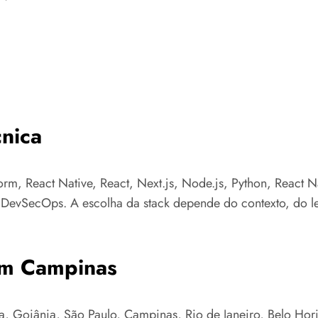
nica
orm, React Native, React, Next.js, Node.js, Python, React 
e DevSecOps. A escolha da stack depende do contexto, do l
em Campinas
 Goiânia, São Paulo, Campinas, Rio de Janeiro, Belo Horizo