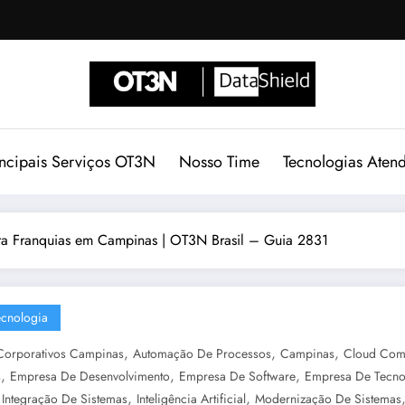
incipais Serviços OT3N
Nosso Time
Tecnologias Aten
ara Franquias em Campinas | OT3N Brasil – Guia 2831
ecnologia
,
,
,
 Corporativos Campinas
Automação De Processos
Campinas
Cloud Com
,
,
,
s
Empresa De Desenvolvimento
Empresa De Software
Empresa De Tecno
,
,
,
Integração De Sistemas
Inteligência Artificial
Modernização De Sistemas