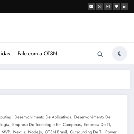
didas
Fale com a OT3N
,
,
puting
Desenvolvimento De Aplicativos
Desenvolvimento De
,
,
,
logia
Empresa De Tecnologia Em Campinas
Empresa De TI
,
,
,
,
,
,
MVP
Next.js
Node.js
OT3N Brasil
Outsourcing De TI
Power