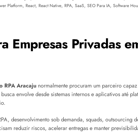
,
,
,
,
,
,
wer Platform
React
React Native
RPA
SaaS
SEO Para IA
Software Hou
a Empresas Privadas e
ão RPA Aracaju
normalmente procuram um parceiro capaz d
 busca envolve desde sistemas internos e aplicativos até pl
io.
PA, desenvolvimento sob demanda, squads, outsourcing de
sam reduzir riscos, acelerar entregas e manter previsibilid