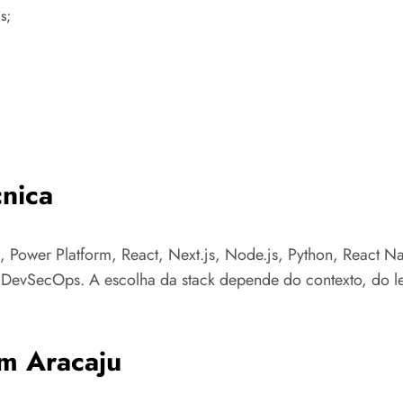
s;
nica
 Power Platform, React, Next.js, Node.js, Python, React N
e DevSecOps. A escolha da stack depende do contexto, do l
m Aracaju