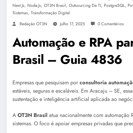
,
,
,
,
,
Next.js
Node.js
OT3N Brasil
Outsourcing De TI
PostgreSQL
Po
,
Sistemas
Transformação Digital
Redação OT3N
Julho 17, 2025
0 Comentários
Automação e RPA par
Brasil – Guia 4836
Empresas que pesquisam por
consultoria automaç
estáveis, seguras e escaláveis. Em Aracaju – SE, essa
sustentação e inteligência artificial aplicada ao negóc
A
OT3N Brasil
atua nacionalmente com automação R
sistemas. O foco é apoiar empresas privadas que preci