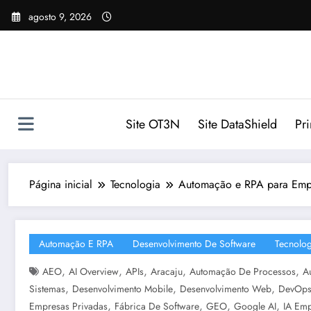
Pular
agosto 9, 2026
para
o
conteúdo
Site OT3N
Site DataShield
Pr
Página inicial
Tecnologia
Automação e RPA para Empr
Automação E RPA
Desenvolvimento De Software
Tecnolog
,
,
,
,
,
AEO
AI Overview
APIs
Aracaju
Automação De Processos
A
,
,
,
Sistemas
Desenvolvimento Mobile
Desenvolvimento Web
DevOp
,
,
,
,
Empresas Privadas
Fábrica De Software
GEO
Google AI
IA Emp