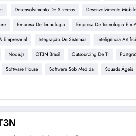
os
Desenvolvimento De Sistemas
Desenvolvimento Mobil
are
Empresa De Tecnologia
Empresa De Tecnologia Em A
A Empresarial
Integração De Sistemas
Inteligência Artifici
Node.js
OT3N Brasil
Outsourcing De TI
Postgr
Software House
Software Sob Medida
Squads Ágeis
T3N