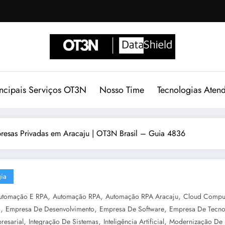
incipais Serviços OT3N
Nosso Time
Tecnologias Aten
esas Privadas em Aracaju | OT3N Brasil – Guia 4836
ia
,
,
,
utomação E RPA
Automação RPA
Automação RPA Aracaju
Cloud Compu
,
,
,
s
Empresa De Desenvolvimento
Empresa De Software
Empresa De Tecno
,
,
,
resarial
Integração De Sistemas
Inteligência Artificial
Modernização De 